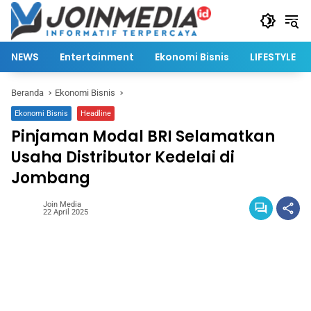
Langsung
ke
konten
NEWS
Entertainment
Ekonomi Bisnis
LIFESTYLE
Beranda
Ekonomi Bisnis
Ekonomi Bisnis
Headline
Pinjaman Modal BRI Selamatkan
Usaha Distributor Kedelai di
Jombang
Join Media
22 April 2025