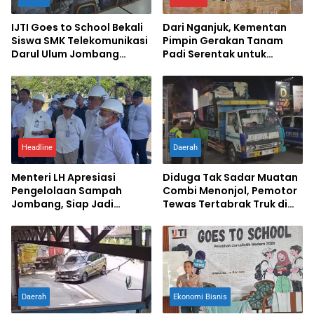
IJTI Goes to School Bekali
Dari Nganjuk, Kementan
Siswa SMK Telekomunikasi
Pimpin Gerakan Tanam
Darul Ulum Jombang
Padi Serentak untuk
Kuasai Jurnalistik Digital
Percepat Swasembada
Pangan
Headline
Daerah
Menteri LH Apresiasi
Diduga Tak Sadar Muatan
Pengelolaan Sampah
Combi Menonjol, Pemotor
Jombang, Siap Jadi
Tewas Tertabrak Truk di
Percontohan Nasional
Jombang
Daerah
Ekonomi Bisnis