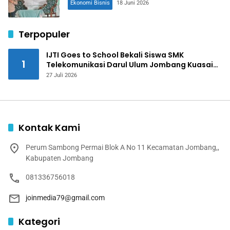
Ekonomi Bisnis
18 Juni 2026
Terpopuler
IJTI Goes to School Bekali Siswa SMK
1
Telekomunikasi Darul Ulum Jombang Kuasai
Jurnalistik Digital
27 Juli 2026
Kontak Kami
Perum Sambong Permai Blok A No 11 Kecamatan Jombang,,
Kabupaten Jombang
081336756018
joinmedia79@gmail.com
Kategori