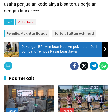
usaha penjualan kedelainya bisa terus berjalan
dengan lancar.***
Tag:
Jombang
Penulis: Mukhtar Bagus
Editor: Sultan Achmad
Dukungan BRI Membuat Nasi Ampok Instan Dari
Jombang Tembus Pasar Luar Jawa
Pos Terkait
Daerah
Headline