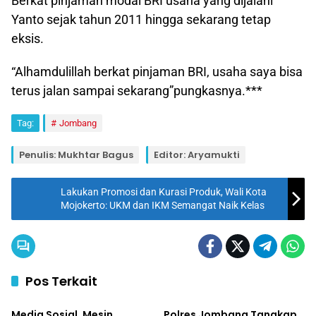
Berkat pinjaman modal BRI usaha yang dijalani
Yanto sejak tahun 2011 hingga sekarang tetap
eksis.
“Alhamdulillah berkat pinjaman BRI, usaha saya bisa
terus jalan sampai sekarang”pungkasnya.***
Tag:
Jombang
Penulis: Mukhtar Bagus
Editor: Aryamukti
Lakukan Promosi dan Kurasi Produk, Wali Kota
Mojokerto: UKM dan IKM Semangat Naik Kelas
Pos Terkait
Ekonomi Bisnis
Daerah
Media Sosial, Mesin
Polres Jombang Tangkap