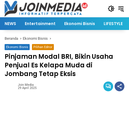
Langsung
ke
konten
NEWS
Entertainment
Ekonomi Bisnis
LIFESTYLE
Beranda
Ekonomi Bisnis
Ekonomi Bisnis
Pilihan Editor
Pinjaman Modal BRI, Bikin Usaha
Penjual Es Kelapa Muda di
Jombang Tetap Eksis
Join Media
29 April 2025