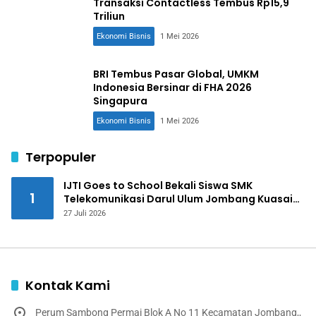
Transaksi Contactless Tembus Rp15,9
Triliun
Ekonomi Bisnis
1 Mei 2026
BRI Tembus Pasar Global, UMKM
Indonesia Bersinar di FHA 2026
Singapura
Ekonomi Bisnis
1 Mei 2026
Terpopuler
IJTI Goes to School Bekali Siswa SMK
1
Telekomunikasi Darul Ulum Jombang Kuasai
Jurnalistik Digital
27 Juli 2026
Kontak Kami
Perum Sambong Permai Blok A No 11 Kecamatan Jombang,,