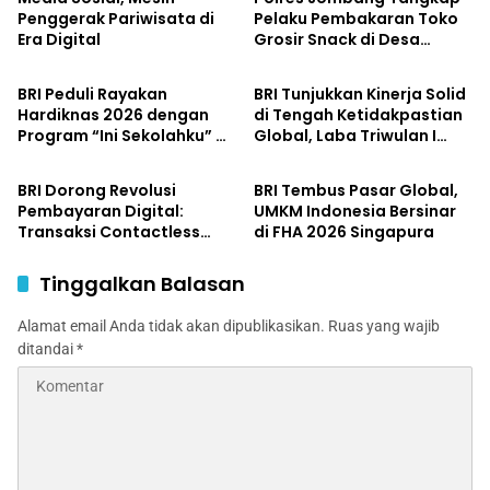
Penggerak Pariwisata di
Pelaku Pembakaran Toko
Era Digital
Grosir Snack di Desa
Ekonomi Bisnis
Ekonomi Bisnis
Bandung
BRI Peduli Rayakan
BRI Tunjukkan Kinerja Solid
Hardiknas 2026 dengan
di Tengah Ketidakpastian
Program “Ini Sekolahku” di
Global, Laba Triwulan I
Ekonomi Bisnis
Ekonomi Bisnis
SDN 104 Langensari
2026 Tembus Rp15,5 Triliun
BRI Dorong Revolusi
BRI Tembus Pasar Global,
Pembayaran Digital:
UMKM Indonesia Bersinar
Transaksi Contactless
di FHA 2026 Singapura
Tembus Rp15,9 Triliun
Tinggalkan Balasan
Alamat email Anda tidak akan dipublikasikan.
Ruas yang wajib
ditandai
*