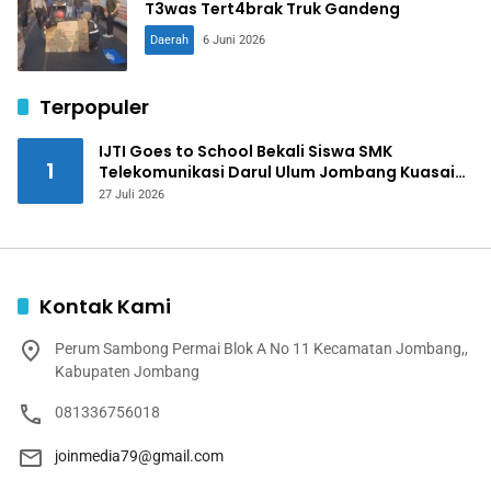
T3was Tert4brak Truk Gandeng
Daerah
6 Juni 2026
Terpopuler
IJTI Goes to School Bekali Siswa SMK
1
Telekomunikasi Darul Ulum Jombang Kuasai
Jurnalistik Digital
27 Juli 2026
Kontak Kami
Perum Sambong Permai Blok A No 11 Kecamatan Jombang,,
Kabupaten Jombang
081336756018
joinmedia79@gmail.com