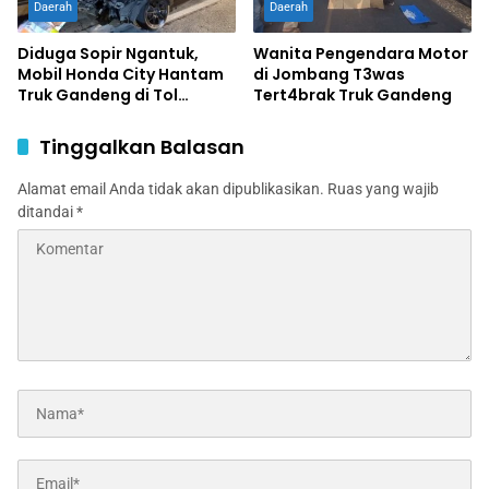
Daerah
Daerah
Diduga Sopir Ngantuk,
Wanita Pengendara Motor
Mobil Honda City Hantam
di Jombang T3was
Truk Gandeng di Tol
Tert4brak Truk Gandeng
Jombang, Satu Tewas,
Sopir Luka Berat
Tinggalkan Balasan
Alamat email Anda tidak akan dipublikasikan.
Ruas yang wajib
ditandai
*