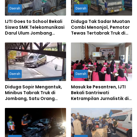
Daerah
Daerah
IJTI Goes to School Bekali
Diduga Tak Sadar Muatan
Siswa SMK Telekomunikasi
Combi Menonjol, Pemotor
Darul Ulum Jombang
Tewas Tertabrak Truk di
Kuasai Jurnalistik Digital
Jombang
Daerah
Daerah
Diduga Sopir Mengantuk,
Masuk ke Pesantren, IJTI
Minibus Tabrak Truk di
Bekali Santriwati
Jombang, Satu Orang
Ketrampilan Jurnalistik di
Terluka
Ponpes Al Lathifiyah
Tambakberas Jombang