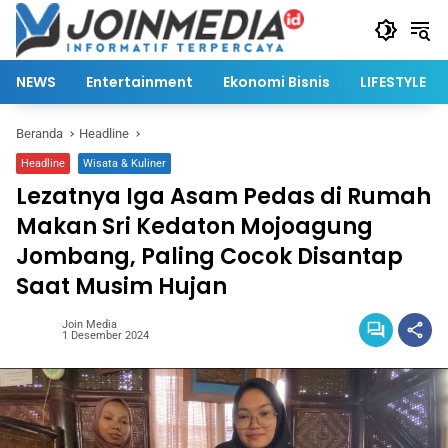
Langsung
ke
konten
NEWS
Entertainment
Ekonomi Bisnis
LIFESTYLE
Beranda
Headline
Headline
Wisata & Kuliner
Lezatnya Iga Asam Pedas di Rumah
Makan Sri Kedaton Mojoagung
Jombang, Paling Cocok Disantap
Saat Musim Hujan
Join Media
1 Desember 2024