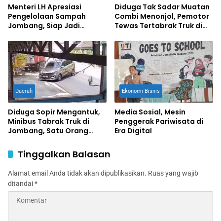
Menteri LH Apresiasi
Diduga Tak Sadar Muatan
Pengelolaan Sampah
Combi Menonjol, Pemotor
Jombang, Siap Jadi
Tewas Tertabrak Truk di
Percontohan Nasional
Jombang
Daerah
Ekonomi Bisnis
Diduga Sopir Mengantuk,
Media Sosial, Mesin
Minibus Tabrak Truk di
Penggerak Pariwisata di
Jombang, Satu Orang
Era Digital
Terluka
Tinggalkan Balasan
Alamat email Anda tidak akan dipublikasikan.
Ruas yang wajib
ditandai
*