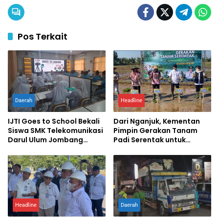
Pos Terkait
Daerah
Headline
IJTI Goes to School Bekali
Dari Nganjuk, Kementan
Siswa SMK Telekomunikasi
Pimpin Gerakan Tanam
Darul Ulum Jombang
Padi Serentak untuk
Kuasai Jurnalistik Digital
Percepat Swasembada
Pangan
Headline
Daerah