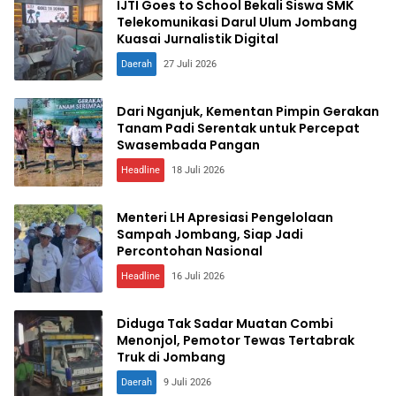
IJTI Goes to School Bekali Siswa SMK
Telekomunikasi Darul Ulum Jombang
Kuasai Jurnalistik Digital
Daerah
27 Juli 2026
Dari Nganjuk, Kementan Pimpin Gerakan
Tanam Padi Serentak untuk Percepat
Swasembada Pangan
Headline
18 Juli 2026
Menteri LH Apresiasi Pengelolaan
Sampah Jombang, Siap Jadi
Percontohan Nasional
Headline
16 Juli 2026
Diduga Tak Sadar Muatan Combi
Menonjol, Pemotor Tewas Tertabrak
Truk di Jombang
Daerah
9 Juli 2026