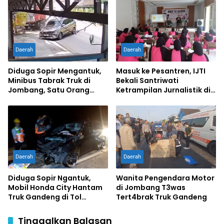
Daerah
Daerah
Diduga Sopir Mengantuk,
Masuk ke Pesantren, IJTI
Minibus Tabrak Truk di
Bekali Santriwati
Jombang, Satu Orang
Ketrampilan Jurnalistik di
Terluka
Ponpes Al Lathifiyah
Tambakberas Jombang
Daerah
Daerah
Diduga Sopir Ngantuk,
Wanita Pengendara Motor
Mobil Honda City Hantam
di Jombang T3was
Truk Gandeng di Tol
Tert4brak Truk Gandeng
Jombang, Satu Tewas,
Sopir Luka Berat
Tinggalkan Balasan