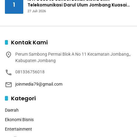
1
Telekomunikasi Darul Ulum Jombang Kuasai
Jurnalistik Digital
27 Juli 2026
Kontak Kami
Perum Sambong Permai Blok A No 11 Kecamatan Jombang,,
Kabupaten Jombang
081336756018
joinmedia79@gmail.com
Kategori
Daerah
Ekonomi Bisnis
Entertainment