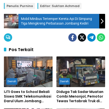
Penulis: Purnino
Editor: Suktan Achmad
Mobil Minibus Tertemper Kereta Api Di Simpang
Tiga Mengkreng Perbatasan Jombang Kediri
Pos Terkait
Daerah
Daerah
IJTI Goes to School Bekali
Diduga Tak Sadar Muatan
Siswa SMK Telekomunikasi
Combi Menonjol, Pemotor
Darul Ulum Jombang
Tewas Tertabrak Truk di
Kuasai Jurnalistik Digital
Jombang