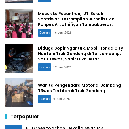
Masuk ke Pesantren, IJTI Bekali
Santriwati Ketrampilan Jurnalistik di
Ponpes Al Lathifiyah Tambakberas
Jombang
Daerah
16 Juni 2026
Diduga Sopir Ngantuk, Mobil Honda City
Hantam Truk Gandeng di Tol Jombang,
Satu Tewas, Sopir Luka Berat
Daerah
12 Juni 2026
Wanita Pengendara Motor di Jombang
T3was Tert4brak Truk Gandeng
Daerah
6 Juni 2026
Terpopuler
IJTI Goes to School Bekali Siswa SMK