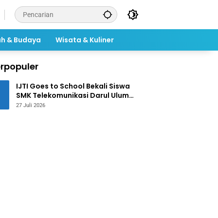
ah & Budaya
Wisata & Kuliner
rpopuler
IJTI Goes to School Bekali Siswa
SMK Telekomunikasi Darul Ulum
Jombang Kuasai Jurnalistik
27 Juli 2026
Digital