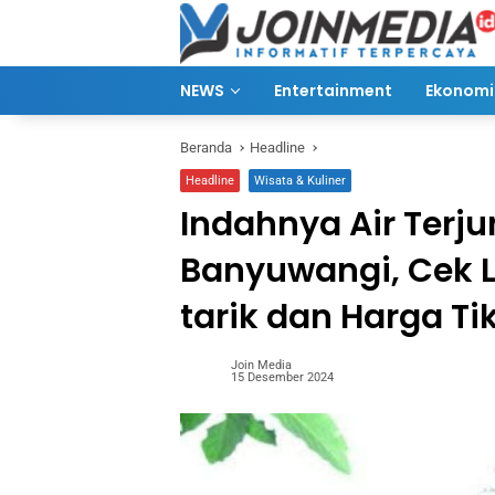
Langsung
ke
konten
NEWS
Entertainment
Ekonomi 
Beranda
Headline
Headline
Wisata & Kuliner
Indahnya Air Terjun
Banyuwangi, Cek Lo
tarik dan Harga Tik
Join Media
15 Desember 2024