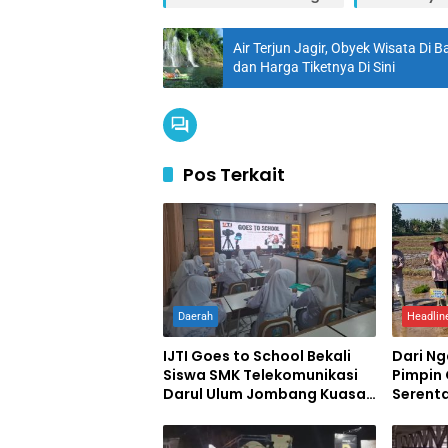
Air Terjun Jagir, Obyek Wisata Di
dan Harga Tiketnya Di Sini
Pos Terkait
Daerah
Headlin
IJTI Goes to School Bekali
Dari N
Siswa SMK Telekomunikasi
Pimpin
Darul Ulum Jombang Kuasai
Serent
Jurnalistik Digital
Swase