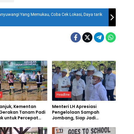
 Banyuwangi Yang Memukau, Coba Cek Lokasi, Daya tarik
e
Headline
ganjuk, Kementan
Menteri LH Apresiasi
 Gerakan Tanam Padi
Pengelolaan Sampah
ak untuk Percepat
Jombang, Siap Jadi
mbada Pangan
Percontohan Nasional