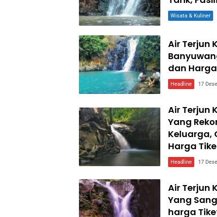
Wisata & Kuliner
Air Terjun
Banyuwangi
dan Harga 
Headline
17 Des
Air Terjun
Yang Reko
Keluarga, C
Harga Tike
Headline
17 Des
Air Terjun
Yang Sanga
harga Tiket