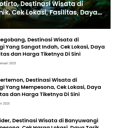
tirto, Destinasi Wisata di
. Cek Lokasi, Fasilitas, Daya
ya
 Segobang, Destinasi Wisata di
i Yang Sangat Indah, Cek Lokasi, Daya
litas dan Harga Tiketnya Di Sini
anuari 2025
 Pertemon, Destinasi Wisata di
i Yang Mempesona, Cek Lokasi, Daya
litas dan Harga Tiketnya Di Sini
ri 2025
 Lider, Destinasi Wisata di Banyuwangi
sona, Cek Harga Lokasi, Daya Tarik,