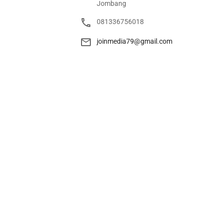
Jombang
081336756018
joinmedia79@gmail.com