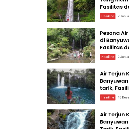
Fasilitas d
Headline
2 Janua
Pesona Ai
di Banyuwa
Fasilitas d
Headline
2 Janua
Air Terjun
Banyuwang
tarik, Fasi
Headline
18 Des
Air Terjun
Banyuwang
Tarik, Fasi