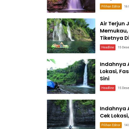
Pilihan Editor
16
Air Terjun
Memukau, 
Tiketnya Di
Headline
15 Des
Indahnya A
Lokasi, Fas
Sini
Headline
15 Des
Indahnya A
Cek Lokasi
Pilihan Editor
14