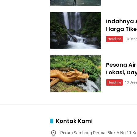
Indahnya A
Harga Tike
Headline
13 Des
Pesona Air
Lokasi, Day
Headline
13 Des
Kontak Kami
Perum Sambong Permai Blok A No 11 K