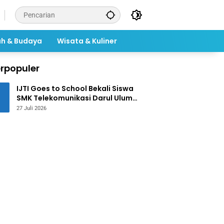
ah & Budaya
Wisata & Kuliner
rpopuler
IJTI Goes to School Bekali Siswa
SMK Telekomunikasi Darul Ulum
Jombang Kuasai Jurnalistik
27 Juli 2026
Digital