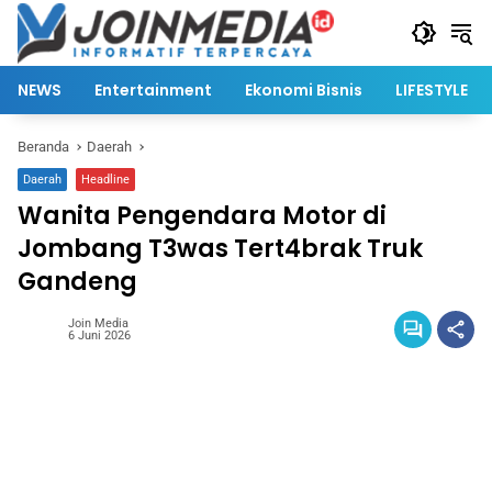
Langsung
ke
konten
NEWS
Entertainment
Ekonomi Bisnis
LIFESTYLE
Beranda
Daerah
Daerah
Headline
Wanita Pengendara Motor di
Jombang T3was Tert4brak Truk
Gandeng
Join Media
6 Juni 2026