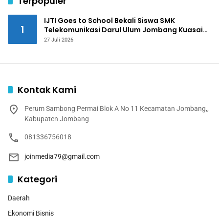
Terpopuler
IJTI Goes to School Bekali Siswa SMK
1
Telekomunikasi Darul Ulum Jombang Kuasai
Jurnalistik Digital
27 Juli 2026
Kontak Kami
Perum Sambong Permai Blok A No 11 Kecamatan Jombang,,
Kabupaten Jombang
081336756018
joinmedia79@gmail.com
Kategori
Daerah
Ekonomi Bisnis