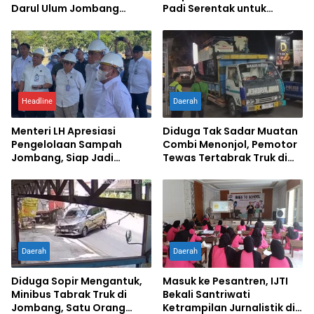
Darul Ulum Jombang
Padi Serentak untuk
Kuasai Jurnalistik Digital
Percepat Swasembada
Pangan
Headline
Daerah
Menteri LH Apresiasi
Diduga Tak Sadar Muatan
Pengelolaan Sampah
Combi Menonjol, Pemotor
Jombang, Siap Jadi
Tewas Tertabrak Truk di
Percontohan Nasional
Jombang
Daerah
Daerah
Diduga Sopir Mengantuk,
Masuk ke Pesantren, IJTI
Minibus Tabrak Truk di
Bekali Santriwati
Jombang, Satu Orang
Ketrampilan Jurnalistik di