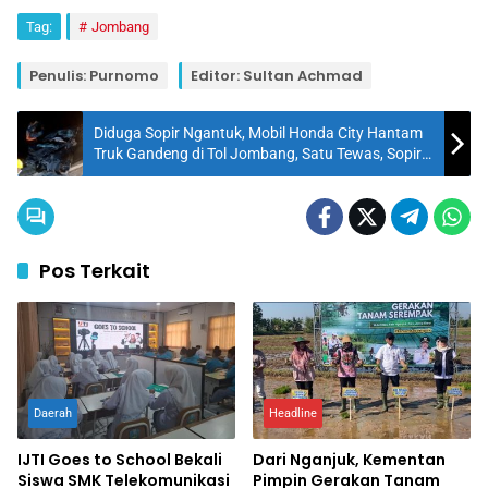
Tag:
Jombang
Penulis: Purnomo
Editor: Sultan Achmad
Diduga Sopir Ngantuk, Mobil Honda City Hantam
Truk Gandeng di Tol Jombang, Satu Tewas, Sopir
Luka Berat
Pos Terkait
Daerah
Headline
IJTI Goes to School Bekali
Dari Nganjuk, Kementan
Siswa SMK Telekomunikasi
Pimpin Gerakan Tanam