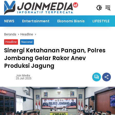
Langsung
ke
konten
NEWS
Entertainment
Ekonomi Bisnis
LIFESTYLE
Beranda
Headline
Headline
Nasional
Sinergi Ketahanan Pangan, Polres
Jombang Gelar Rakor Anev
Produksi Jagung
Join Media
25 Juli 2025