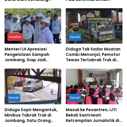
Kuasai Jurnalistik Digital
Percepat Swasembada
Pangan
Headline
Daerah
Menteri LH Apresiasi
Diduga Tak Sadar Muatan
Pengelolaan Sampah
Combi Menonjol, Pemotor
Jombang, Siap Jadi
Tewas Tertabrak Truk di
Percontohan Nasional
Jombang
Daerah
Daerah
Diduga Sopir Mengantuk,
Masuk ke Pesantren, IJTI
Minibus Tabrak Truk di
Bekali Santriwati
Jombang, Satu Orang
Ketrampilan Jurnalistik di
Terluka
Ponpes Al Lathifiyah