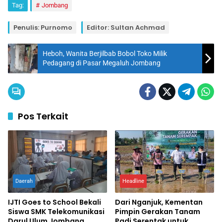
Tag:
Jombang
Penulis: Purnomo
Editor: Sultan Achmad
Heboh, Wanita Berjilbab Bobol Toko Milik
Pedagang di Pasar Megaluh Jombang
Pos Terkait
Daerah
Headline
IJTI Goes to School Bekali
Dari Nganjuk, Kementan
Siswa SMK Telekomunikasi
Pimpin Gerakan Tanam
Darul Ulum Jombang
Padi Serentak untuk