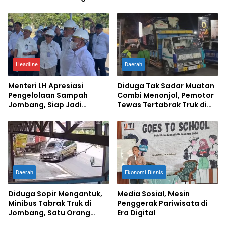
Kuasai Jurnalistik Digital
Percepat Swasembada
Pangan
Headline
Daerah
Menteri LH Apresiasi
Diduga Tak Sadar Muatan
Pengelolaan Sampah
Combi Menonjol, Pemotor
Jombang, Siap Jadi
Tewas Tertabrak Truk di
Percontohan Nasional
Jombang
Daerah
Ekonomi Bisnis
Diduga Sopir Mengantuk,
Media Sosial, Mesin
Minibus Tabrak Truk di
Penggerak Pariwisata di
Jombang, Satu Orang
Era Digital
Terluka