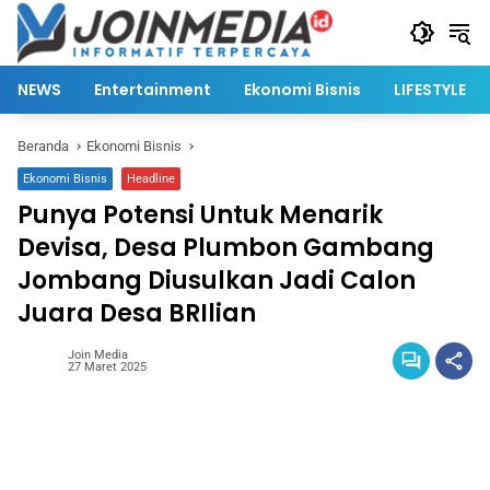
Langsung
ke
konten
NEWS
Entertainment
Ekonomi Bisnis
LIFESTYLE
Beranda
Ekonomi Bisnis
Ekonomi Bisnis
Headline
Punya Potensi Untuk Menarik
Devisa, Desa Plumbon Gambang
Jombang Diusulkan Jadi Calon
Juara Desa BRIlian
Join Media
27 Maret 2025