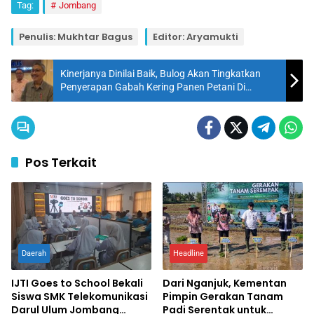
Tag:
Jombang
Penulis: Mukhtar Bagus
Editor: Aryamukti
Kinerjanya Dinilai Baik, Bulog Akan Tingkatkan
Penyerapan Gabah Kering Panen Petani Di
Nganjuk
Pos Terkait
Daerah
Headline
IJTI Goes to School Bekali
Dari Nganjuk, Kementan
Siswa SMK Telekomunikasi
Pimpin Gerakan Tanam
Darul Ulum Jombang
Padi Serentak untuk