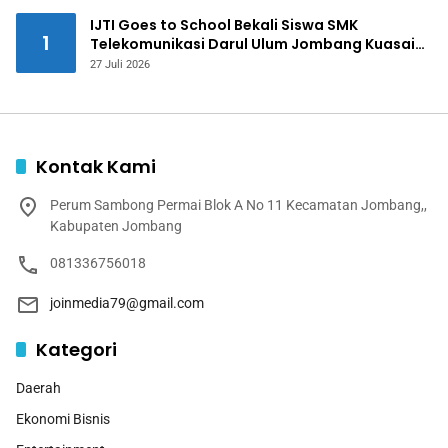
IJTI Goes to School Bekali Siswa SMK
1
Telekomunikasi Darul Ulum Jombang Kuasai
Jurnalistik Digital
27 Juli 2026
Kontak Kami
Perum Sambong Permai Blok A No 11 Kecamatan Jombang,,
Kabupaten Jombang
081336756018
joinmedia79@gmail.com
Kategori
Daerah
Ekonomi Bisnis