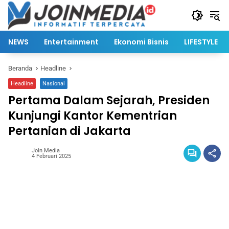
Langsung
ke
konten
NEWS
Entertainment
Ekonomi Bisnis
LIFESTYLE
Beranda
Headline
Headline
Nasional
Pertama Dalam Sejarah, Presiden
Kunjungi Kantor Kementrian
Pertanian di Jakarta
Join Media
4 Februari 2025