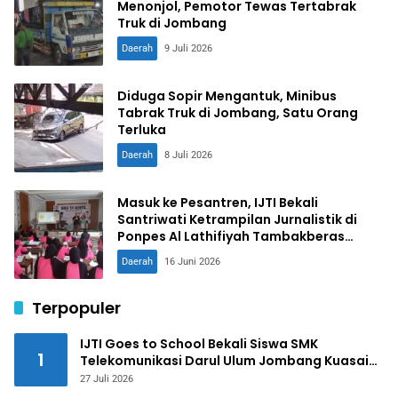
Menonjol, Pemotor Tewas Tertabrak
Truk di Jombang
Daerah
9 Juli 2026
Diduga Sopir Mengantuk, Minibus
Tabrak Truk di Jombang, Satu Orang
Terluka
Daerah
8 Juli 2026
Masuk ke Pesantren, IJTI Bekali
Santriwati Ketrampilan Jurnalistik di
Ponpes Al Lathifiyah Tambakberas
Jombang
Daerah
16 Juni 2026
Terpopuler
IJTI Goes to School Bekali Siswa SMK
1
Telekomunikasi Darul Ulum Jombang Kuasai
Jurnalistik Digital
27 Juli 2026