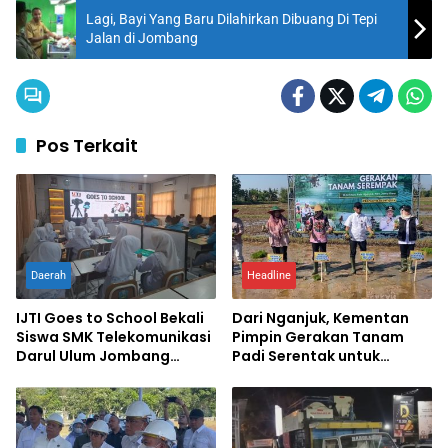
Lagi, Bayi Yang Baru Dilahirkan Dibuang Di Tepi
Jalan di Jombang
Pos Terkait
Daerah
Headline
IJTI Goes to School Bekali
Dari Nganjuk, Kementan
Siswa SMK Telekomunikasi
Pimpin Gerakan Tanam
Darul Ulum Jombang
Padi Serentak untuk
Kuasai Jurnalistik Digital
Percepat Swasembada
Pangan