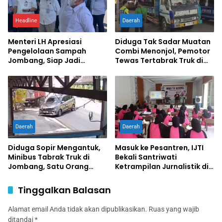
Headline
Daerah
Menteri LH Apresiasi
Diduga Tak Sadar Muatan
Pengelolaan Sampah
Combi Menonjol, Pemotor
Jombang, Siap Jadi
Tewas Tertabrak Truk di
Percontohan Nasional
Jombang
Daerah
Daerah
Diduga Sopir Mengantuk,
Masuk ke Pesantren, IJTI
Minibus Tabrak Truk di
Bekali Santriwati
Jombang, Satu Orang
Ketrampilan Jurnalistik di
Terluka
Ponpes Al Lathifiyah
Tambakberas Jombang
Tinggalkan Balasan
Alamat email Anda tidak akan dipublikasikan.
Ruas yang wajib
ditandai
*