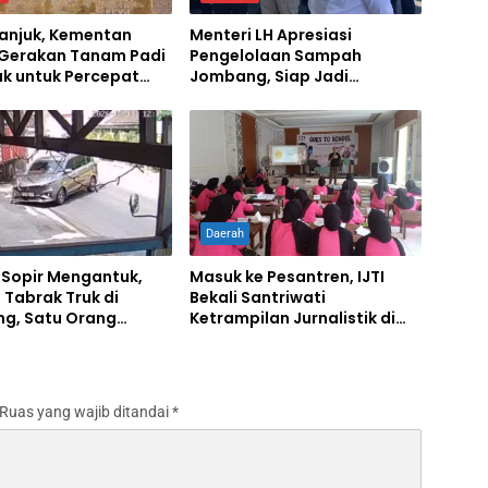
ganjuk, Kementan
Menteri LH Apresiasi
 Gerakan Tanam Padi
Pengelolaan Sampah
ak untuk Percepat
Jombang, Siap Jadi
mbada Pangan
Percontohan Nasional
Daerah
 Sopir Mengantuk,
Masuk ke Pesantren, IJTI
 Tabrak Truk di
Bekali Santriwati
g, Satu Orang
Ketrampilan Jurnalistik di
Ponpes Al Lathifiyah
Tambakberas Jombang
Ruas yang wajib ditandai
*