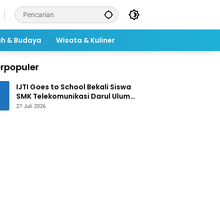
ah & Budaya
Wisata & Kuliner
rpopuler
IJTI Goes to School Bekali Siswa
SMK Telekomunikasi Darul Ulum
Jombang Kuasai Jurnalistik
27 Juli 2026
Digital