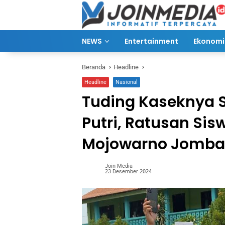
Langsung
ke
konten
NEWS
Entertainment
Ekonomi 
Beranda
Headline
Headline
Nasional
Tuding Kaseknya S
Putri, Ratusan Sis
Mojowarno Jomba
Join Media
23 Desember 2024