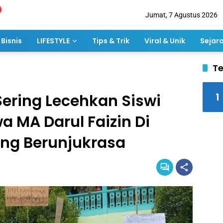
Jumat, 7 Agustus 2026
Bisnis
LIFESTYLE
Tips & Trik
Viral & Unik
Sejar
Te
1
ering Lecehkan Siswi
wa MA Darul Faizin Di
ng Berunjukrasa