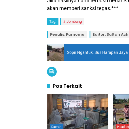
Jika hasilnya nanti terbukti benar
akan memberi sanksi tegas.***
Tag:
Jombang
Penulis: Purnomo
Editor: Sultan A
Sopir Ngantuk, Bus Harapan Jaya 
Pos Terkait
Daerah
Headlin