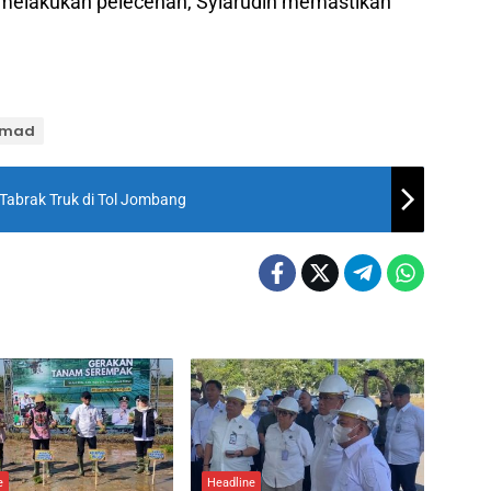
 S melakukan pelecehan, Syiarudin memastikan
chmad
Tabrak Truk di Tol Jombang
e
Headline