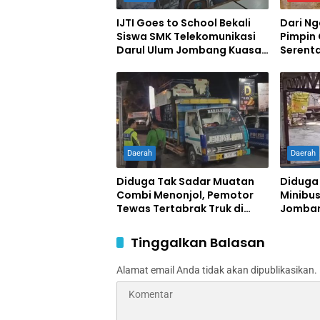
IJTI Goes to School Bekali
Dari N
Siswa SMK Telekomunikasi
Pimpin
Darul Ulum Jombang Kuasai
Serent
Jurnalistik Digital
Swase
Daerah
Daerah
Diduga Tak Sadar Muatan
Diduga
Combi Menonjol, Pemotor
Minibus
Tewas Tertabrak Truk di
Jomban
Jombang
Terluka
Tinggalkan Balasan
Alamat email Anda tidak akan dipublikasikan.