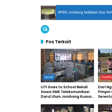
BPBD Jombang Sediakan Dua Temp
Pos Terkait
Daerah
Headlin
IJTI Goes to School Bekali
Dari N
Siswa SMK Telekomunikasi
Pimpin
Darul Ulum Jombang Kuasai
Serent
Jurnalistik Digital
Swase