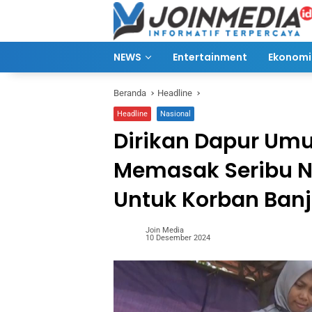
Langsung
ke
konten
NEWS
Entertainment
Ekonomi 
Beranda
Headline
Headline
Nasional
Dirikan Dapur Um
Memasak Seribu N
Untuk Korban Banj
Join Media
10 Desember 2024