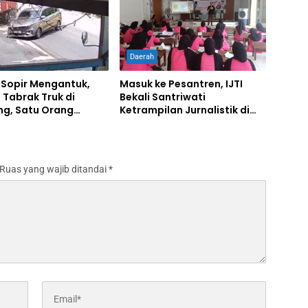
Daerah
 Sopir Mengantuk,
Masuk ke Pesantren, IJTI
 Tabrak Truk di
Bekali Santriwati
g, Satu Orang
Ketrampilan Jurnalistik di
Ponpes Al Lathifiyah
Tambakberas Jombang
Ruas yang wajib ditandai
*