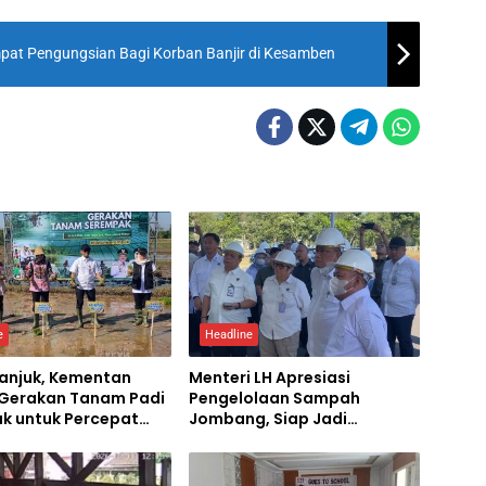
at Pengungsian Bagi Korban Banjir di Kesamben
e
Headline
ganjuk, Kementan
Menteri LH Apresiasi
 Gerakan Tanam Padi
Pengelolaan Sampah
ak untuk Percepat
Jombang, Siap Jadi
mbada Pangan
Percontohan Nasional