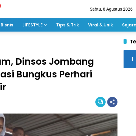
Sabtu, 8 Agustus 2026
Bisnis
LIFESTYLE
Tips & Trik
Viral & Unik
Sejar
Te
1
um, Dinsos Jombang
asi Bungkus Perhari
ir