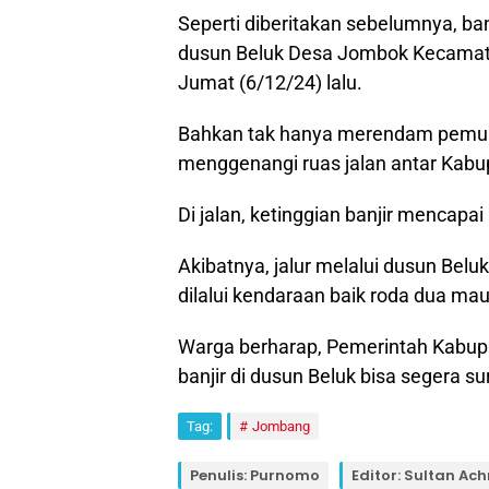
Seperti diberitakan sebelumnya, ba
dusun Beluk Desa Jombok Kecamat
Jumat (6/12/24) lalu.
Bahkan tak hanya merendam pemukim
menggenangi ruas jalan antar Kabu
Di jalan, ketinggian banjir mencapai 
Akibatnya, jalur melalui dusun Beluk
dilalui kendaraan baik roda dua ma
Warga berharap, Pemerintah Kabu
banjir di dusun Beluk bisa segera su
Tag:
Jombang
Penulis: Purnomo
Editor: Sultan A