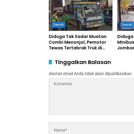
Daerah
Daerah
Diduga Tak Sadar Muatan
Diduga
Combi Menonjol, Pemotor
Minibus
Tewas Tertabrak Truk di
Jomban
Jombang
Terluka
Tinggalkan Balasan
Alamat email Anda tidak akan dipublikasikan.