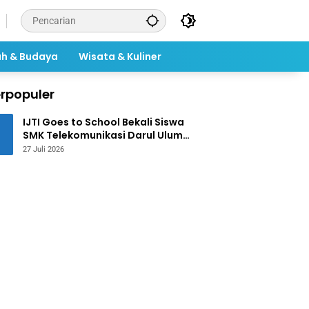
ah & Budaya
Wisata & Kuliner
rpopuler
IJTI Goes to School Bekali Siswa
SMK Telekomunikasi Darul Ulum
Jombang Kuasai Jurnalistik
27 Juli 2026
Digital