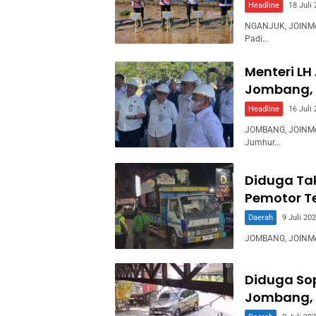
Headline
18 Juli
NGANJUK, JOINMed
Padi…
Menteri LH
Jombang, 
Headline
16 Juli
JOMBANG, JOINMed
Jumhur…
Diduga Ta
Pemotor T
Daerah
9 Juli 20
JOMBANG, JOINMedi
Diduga Sop
Jombang, 