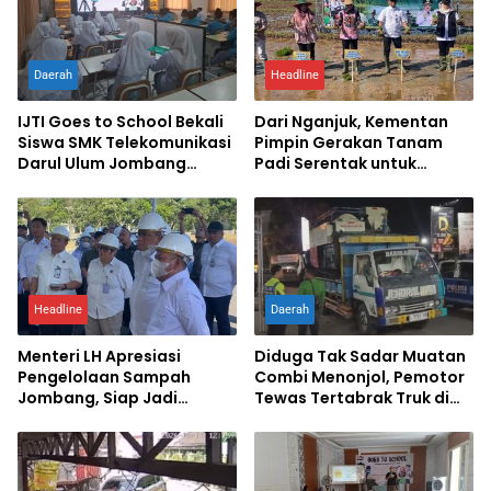
Daerah
Headline
IJTI Goes to School Bekali
Dari Nganjuk, Kementan
Siswa SMK Telekomunikasi
Pimpin Gerakan Tanam
Darul Ulum Jombang
Padi Serentak untuk
Kuasai Jurnalistik Digital
Percepat Swasembada
Pangan
Headline
Daerah
Menteri LH Apresiasi
Diduga Tak Sadar Muatan
Pengelolaan Sampah
Combi Menonjol, Pemotor
Jombang, Siap Jadi
Tewas Tertabrak Truk di
Percontohan Nasional
Jombang