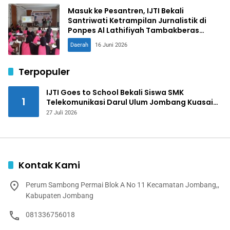
Masuk ke Pesantren, IJTI Bekali
Santriwati Ketrampilan Jurnalistik di
Ponpes Al Lathifiyah Tambakberas
Jombang
Daerah
16 Juni 2026
Terpopuler
IJTI Goes to School Bekali Siswa SMK
1
Telekomunikasi Darul Ulum Jombang Kuasai
Jurnalistik Digital
27 Juli 2026
Kontak Kami
Perum Sambong Permai Blok A No 11 Kecamatan Jombang,,
Kabupaten Jombang
081336756018