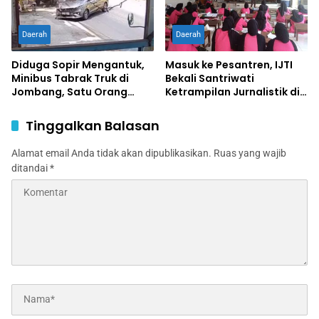
Daerah
Daerah
Diduga Sopir Mengantuk,
Masuk ke Pesantren, IJTI
Minibus Tabrak Truk di
Bekali Santriwati
Jombang, Satu Orang
Ketrampilan Jurnalistik di
Terluka
Ponpes Al Lathifiyah
Tambakberas Jombang
Tinggalkan Balasan
Alamat email Anda tidak akan dipublikasikan.
Ruas yang wajib
ditandai
*