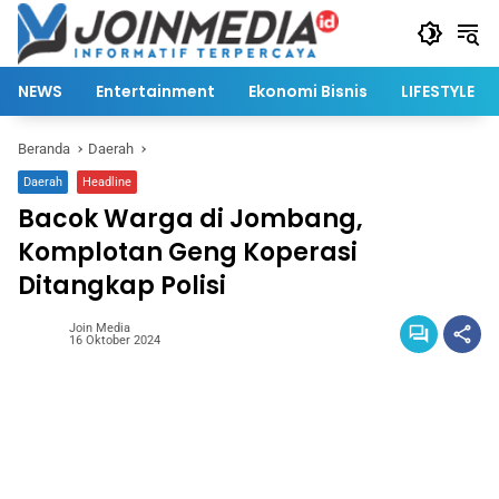
Langsung
ke
konten
NEWS
Entertainment
Ekonomi Bisnis
LIFESTYLE
Beranda
Daerah
Daerah
Headline
Bacok Warga di Jombang,
Komplotan Geng Koperasi
Ditangkap Polisi
Join Media
16 Oktober 2024