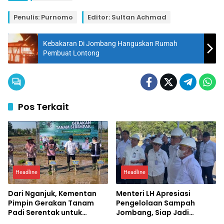
Penulis: Purnomo
Editor: Sultan Achmad
Kebakaran Di Jombang Hanguskan Rumah
Pembuat Lontong
Pos Terkait
Headline
Headline
Dari Nganjuk, Kementan
Menteri LH Apresiasi
Pimpin Gerakan Tanam
Pengelolaan Sampah
Padi Serentak untuk
Jombang, Siap Jadi
Percepat Swasembada
Percontohan Nasional