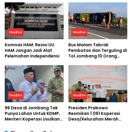
Pangan
Headline
Headline
Komnas HAM: Revisi UU
Bus Malam Tabrak
HAM Jangan Jadi Alat
Pembatas dan Terguling di
Pelemahan Independensi
Tol Jombang 10 Orang
Luka-luka
Headline
Headline
96 Desa di Jombang Tak
Presiden Prabowo
Punya Lahan Untuk KDMP,
Resmikan 1.061 Koperasi
Menteri Koperasi Usulkan
Desa/Kelurahan Merah
Pembangunan KDMP
Putih: Ekonomi Desa Siap
Bertingkat
Jadi Kekuatan Nasional