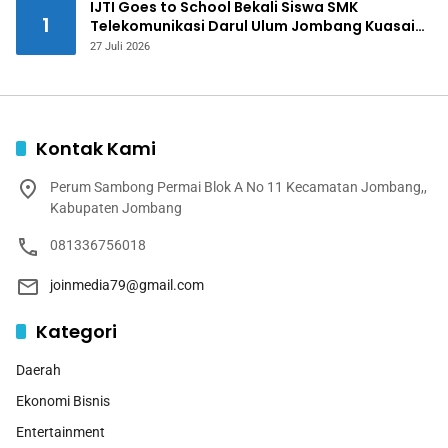
IJTI Goes to School Bekali Siswa SMK
1
Telekomunikasi Darul Ulum Jombang Kuasai
Jurnalistik Digital
27 Juli 2026
Kontak Kami
Perum Sambong Permai Blok A No 11 Kecamatan Jombang,,
Kabupaten Jombang
081336756018
joinmedia79@gmail.com
Kategori
Daerah
Ekonomi Bisnis
Entertainment