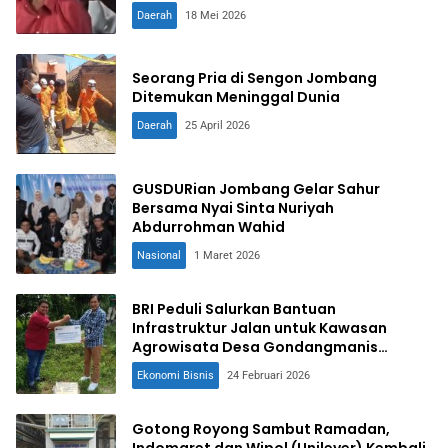
Daerah
18 Mei 2026
Seorang Pria di Sengon Jombang
Ditemukan Meninggal Dunia
Daerah
25 April 2026
GUSDURian Jombang Gelar Sahur
Bersama Nyai Sinta Nuriyah
Abdurrohman Wahid
Nasional
1 Maret 2026
BRI Peduli Salurkan Bantuan
Infrastruktur Jalan untuk Kawasan
Agrowisata Desa Gondangmanis
Jombang
Ekonomi Bisnis
24 Februari 2026
Gotong Royong Sambut Ramadan,
Indomaret dan Wipol (Unilever) Kembali