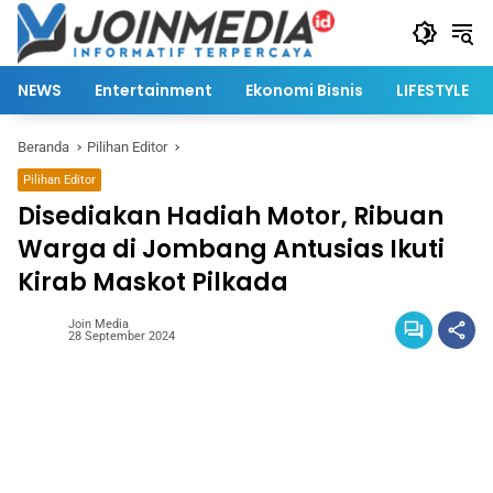
Langsung
ke
konten
NEWS
Entertainment
Ekonomi Bisnis
LIFESTYLE
Beranda
Pilihan Editor
Pilihan Editor
Disediakan Hadiah Motor, Ribuan
Warga di Jombang Antusias Ikuti
Kirab Maskot Pilkada
Join Media
28 September 2024