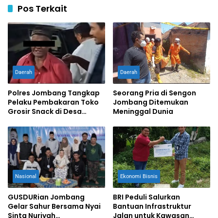
Pos Terkait
Daerah
Daerah
Polres Jombang Tangkap
Seorang Pria di Sengon
Pelaku Pembakaran Toko
Jombang Ditemukan
Grosir Snack di Desa
Meninggal Dunia
Bandung
Nasional
Ekonomi Bisnis
GUSDURian Jombang
BRI Peduli Salurkan
Gelar Sahur Bersama Nyai
Bantuan Infrastruktur
Sinta Nuriyah
Jalan untuk Kawasan