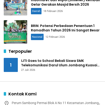
Gelar Gerakan Masjid Bersih 2026
Daerah
18 Februari 2026
BRIN: Potensi Perbedaan Penentuan 1
Ramadhan Tahun 2026 Ini Sangat Besar
Nasional
12 Februari 2026
Terpopuler
IJTI Goes to School Bekali Siswa SMK
1
Telekomunikasi Darul Ulum Jombang Kuasai
Jurnalistik Digital
27 Juli 2026
Kontak Kami
Perum Sambong Permai Blok A No 11 Kecamatan Jombang,,