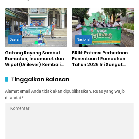
Abdurrohman Wahid
Agrowisata Desa
Gondangmanis Jombang
Daerah
Nasional
Gotong Royong Sambut
BRIN: Potensi Perbedaan
Ramadan, Indomaret dan
Penentuan 1 Ramadhan
Wipol (Unilever) Kembali
Tahun 2026 Ini Sangat
Gelar Gerakan Masjid
Besar
Bersih 2026
Tinggalkan Balasan
Alamat email Anda tidak akan dipublikasikan.
Ruas yang wajib
ditandai
*