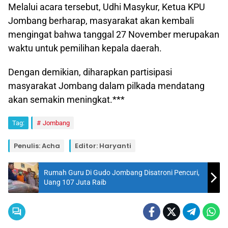
Melalui acara tersebut, Udhi Masykur, Ketua KPU
Jombang berharap, masyarakat akan kembali
mengingat bahwa tanggal 27 November merupakan
waktu untuk pemilihan kepala daerah.
Dengan demikian, diharapkan partisipasi
masyarakat Jombang dalam pilkada mendatang
akan semakin meningkat.***
Tag:
Jombang
Penulis: Acha
Editor: Haryanti
Rumah Guru Di Gudo Jombang Disatroni Pencuri,
Uang 107 Juta Raib