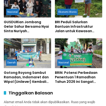
Nasional
Ekonomi Bisnis
GUSDURian Jombang
BRI Peduli Salurkan
Gelar Sahur Bersama Nyai
Bantuan Infrastruktur
Sinta Nuriyah
Jalan untuk Kawasan
Abdurrohman Wahid
Agrowisata Desa
Gondangmanis Jombang
Daerah
Nasional
Gotong Royong Sambut
BRIN: Potensi Perbedaan
Ramadan, Indomaret dan
Penentuan 1 Ramadhan
Wipol (Unilever) Kembali
Tahun 2026 Ini Sangat
Gelar Gerakan Masjid
Besar
Bersih 2026
Tinggalkan Balasan
Alamat email Anda tidak akan dipublikasikan.
Ruas yang wajib