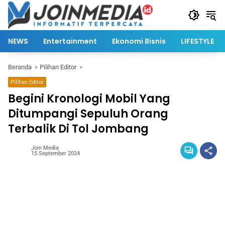
Langsung
ke
konten
NEWS
Entertainment
Ekonomi Bisnis
LIFESTYLE
Beranda
Pilihan Editor
Pilihan Editor
Begini Kronologi Mobil Yang
Ditumpangi Sepuluh Orang
Terbalik Di Tol Jombang
Join Media
15 September 2024