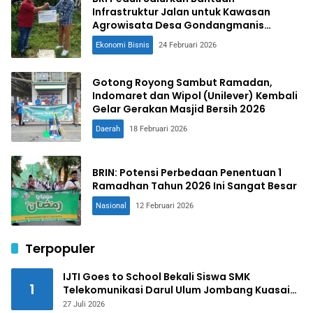
Infrastruktur Jalan untuk Kawasan
Agrowisata Desa Gondangmanis
Jombang
Ekonomi Bisnis
24 Februari 2026
Gotong Royong Sambut Ramadan,
Indomaret dan Wipol (Unilever) Kembali
Gelar Gerakan Masjid Bersih 2026
Daerah
18 Februari 2026
BRIN: Potensi Perbedaan Penentuan 1
Ramadhan Tahun 2026 Ini Sangat Besar
Nasional
12 Februari 2026
Terpopuler
IJTI Goes to School Bekali Siswa SMK
1
Telekomunikasi Darul Ulum Jombang Kuasai
Jurnalistik Digital
27 Juli 2026