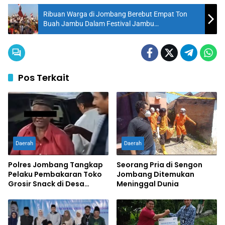
Ribuan Warga di Jombang Berebut Empat Ton
Buah Jambu Dalam Festival Jambu
Gondangmanis
Pos Terkait
Daerah
Daerah
Polres Jombang Tangkap
Seorang Pria di Sengon
Pelaku Pembakaran Toko
Jombang Ditemukan
Grosir Snack di Desa
Meninggal Dunia
Bandung