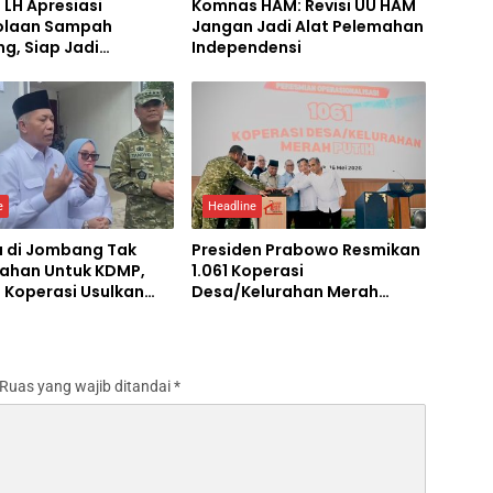
 LH Apresiasi
Komnas HAM: Revisi UU HAM
olaan Sampah
Jangan Jadi Alat Pelemahan
g, Siap Jadi
Independensi
tohan Nasional
e
Headline
a di Jombang Tak
Presiden Prabowo Resmikan
Lahan Untuk KDMP,
1.061 Koperasi
 Koperasi Usulkan
Desa/Kelurahan Merah
ngunan KDMP
Putih: Ekonomi Desa Siap
kat
Jadi Kekuatan Nasional
Ruas yang wajib ditandai
*