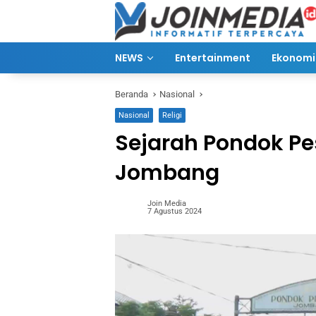
Langsung
ke
konten
NEWS
Entertainment
Ekonomi 
Beranda
Nasional
Nasional
Religi
Sejarah Pondok Pe
Jombang
Join Media
7 Agustus 2024