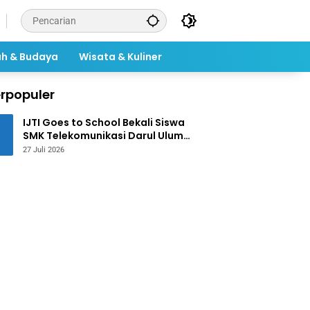
ah & Budaya
Wisata & Kuliner
rpopuler
IJTI Goes to School Bekali Siswa
SMK Telekomunikasi Darul Ulum
Jombang Kuasai Jurnalistik
27 Juli 2026
Digital