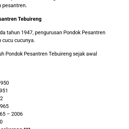
 pesantren.
antren Tebuireng
ada tahun 1947, pengurusan Pondok Pesantren
n cucu cucunya.
uh Pondok Pesantren Tebuireng sejak awal
1950
1951
52
1965
65 – 2006
20