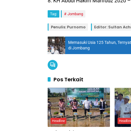
8. KH Abdul Hakim Mahfudz 2020 –
Tag:
Jombang
Penulis: Purnomo
Editor: Sultan A
Memasuki Usia 125 Tahun, Ternyat
di Jombang
Pos Terkait
Headline
Headlin