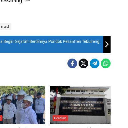
 sekarang.***
chmad
a Begini Sejarah Berdirinya Pondok Pesantren Tebuireng
e
Headline