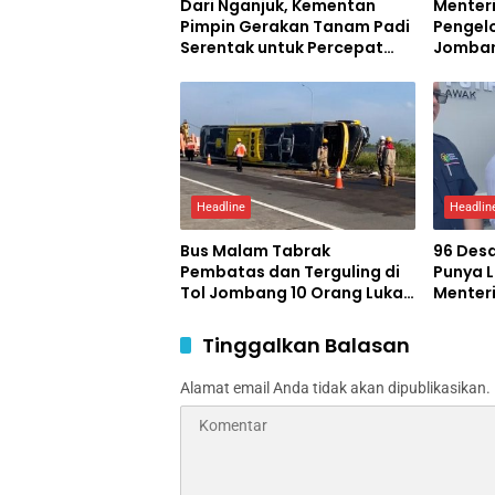
Dari Nganjuk, Kementan
Menteri
Pimpin Gerakan Tanam Padi
Pengel
Serentak untuk Percepat
Jomban
Swasembada Pangan
Percon
Headline
Headlin
Bus Malam Tabrak
96 Des
Pembatas dan Terguling di
Punya 
Tol Jombang 10 Orang Luka-
Menteri
luka
Pemba
Berting
Tinggalkan Balasan
Alamat email Anda tidak akan dipublikasikan.