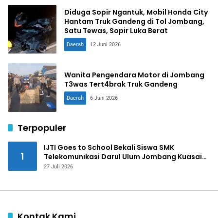
Diduga Sopir Ngantuk, Mobil Honda City
Hantam Truk Gandeng di Tol Jombang,
Satu Tewas, Sopir Luka Berat
Daerah
12 Juni 2026
Wanita Pengendara Motor di Jombang
T3was Tert4brak Truk Gandeng
Daerah
6 Juni 2026
Terpopuler
IJTI Goes to School Bekali Siswa SMK
1
Telekomunikasi Darul Ulum Jombang Kuasai
Jurnalistik Digital
27 Juli 2026
Kontak Kami