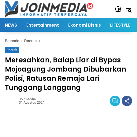
Langsung
ke
konten
NEWS
Entertainment
Ekonomi Bisnis
LIFESTYLE
Beranda
Daerah
Daerah
Meresahkan, Balap Liar di Bypas
Mojoagung Jombang Dibubarkan
Polisi, Ratusan Remaja Lari
Tunggang Langgang
Join Media
31 Agustus 2024