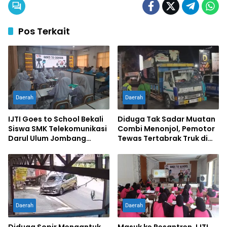
Pos Terkait
Daerah
Daerah
IJTI Goes to School Bekali
Diduga Tak Sadar Muatan
Siswa SMK Telekomunikasi
Combi Menonjol, Pemotor
Darul Ulum Jombang
Tewas Tertabrak Truk di
Kuasai Jurnalistik Digital
Jombang
Daerah
Daerah