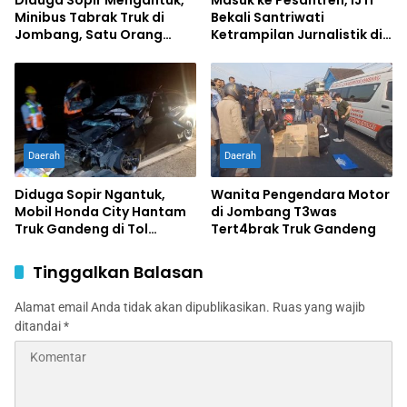
Diduga Sopir Mengantuk,
Masuk ke Pesantren, IJTI
Minibus Tabrak Truk di
Bekali Santriwati
Jombang, Satu Orang
Ketrampilan Jurnalistik di
Terluka
Ponpes Al Lathifiyah
Tambakberas Jombang
Daerah
Daerah
Diduga Sopir Ngantuk,
Wanita Pengendara Motor
Mobil Honda City Hantam
di Jombang T3was
Truk Gandeng di Tol
Tert4brak Truk Gandeng
Jombang, Satu Tewas,
Sopir Luka Berat
Tinggalkan Balasan
Alamat email Anda tidak akan dipublikasikan.
Ruas yang wajib
ditandai
*