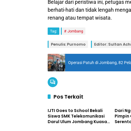
Belajar dari peristiwa ini, petuga
berhati-hati dan tidak lengah meng
renang atau tempat wisata.
Tag:
Jombang
Penulis: Purnomo
Editor: Sultan A
Operasi Patuh di Jombang, 82 Pelan
Pos Terkait
Daerah
Headlin
IJTI Goes to School Bekali
Dari N
Siswa SMK Telekomunikasi
Pimpin
Darul Ulum Jombang Kuasai
Serent
Daerah
Daerah
Jurnalistik Digital
Swase