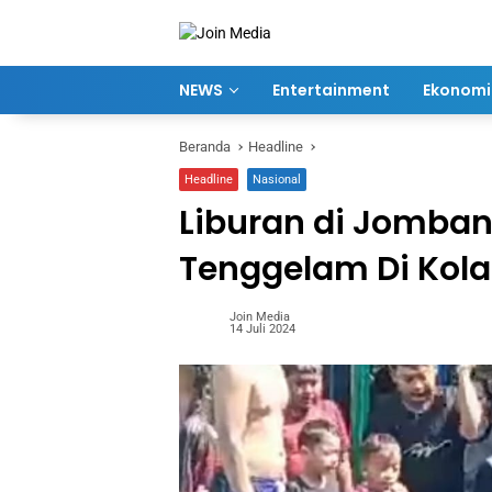
Langsung
ke
konten
NEWS
Entertainment
Ekonomi 
Beranda
Headline
Headline
Nasional
Liburan di Jomban
Tenggelam Di Kol
Join Media
14 Juli 2024