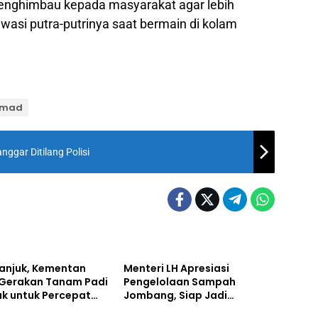
s menghimbau kepada masyarakat agar lebih
awasi putra-putrinya saat bermain di kolam
chmad
ggar Ditilang Polisi
e
Headline
ganjuk, Kementan
Menteri LH Apresiasi
 Gerakan Tanam Padi
Pengelolaan Sampah
ak untuk Percepat
Jombang, Siap Jadi
Daerah
mbada Pangan
Percontohan Nasional