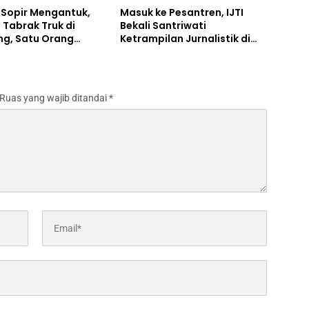
 Sopir Mengantuk,
Masuk ke Pesantren, IJTI
 Tabrak Truk di
Bekali Santriwati
g, Satu Orang
Ketrampilan Jurnalistik di
Ponpes Al Lathifiyah
Tambakberas Jombang
Ruas yang wajib ditandai
*