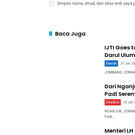
Simpan nama, email, dan situs web saya 
Baca Juga
IJTI Goes 
Darul Ulum
Daerah
27 Juli 2
JOMBANG, JOINMedia
Dari Ngan
Padi Sere
Headline
18 Juli
NGANJUK, JOINMed
Padi…
Menteri LH