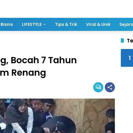
Bisnis
LIFESTYLE
Tips & Trik
Viral & Unik
Sejar
Te
1
g, Bocah 7 Tahun
am Renang