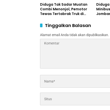
Diduga Tak Sadar Muatan
Diduga
Combi Menonjol, Pemotor
Minibus
Tewas Tertabrak Truk di
Jomban
Jombang
Terluka
Tinggalkan Balasan
Alamat email Anda tidak akan dipublikasikan.