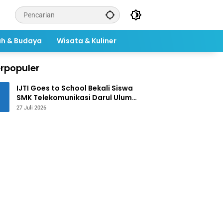
ah & Budaya
Wisata & Kuliner
rpopuler
IJTI Goes to School Bekali Siswa
SMK Telekomunikasi Darul Ulum
Jombang Kuasai Jurnalistik
27 Juli 2026
Digital