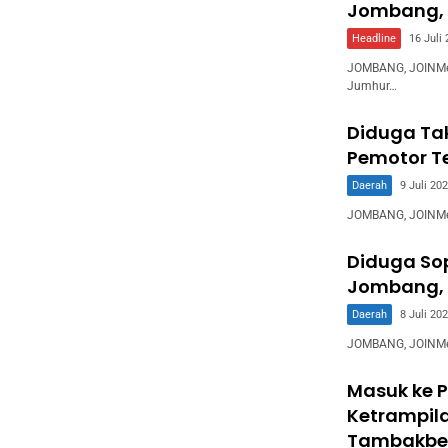
Jombang, 
Headline
16 Juli
JOMBANG, JOINMed
Jumhur…
Diduga Ta
Pemotor T
Daerah
9 Juli 20
JOMBANG, JOINMedi
Diduga Sop
Jombang, 
Daerah
8 Juli 20
JOMBANG, JOINMed
Masuk ke P
Ketrampila
Tambakbe