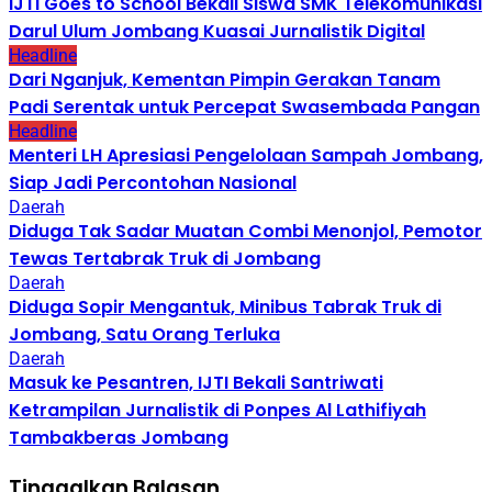
IJTI Goes to School Bekali Siswa SMK Telekomunikasi
Darul Ulum Jombang Kuasai Jurnalistik Digital
Headline
Dari Nganjuk, Kementan Pimpin Gerakan Tanam
Padi Serentak untuk Percepat Swasembada Pangan
Headline
Menteri LH Apresiasi Pengelolaan Sampah Jombang,
Siap Jadi Percontohan Nasional
Daerah
Diduga Tak Sadar Muatan Combi Menonjol, Pemotor
Tewas Tertabrak Truk di Jombang
Daerah
Diduga Sopir Mengantuk, Minibus Tabrak Truk di
Jombang, Satu Orang Terluka
Daerah
Masuk ke Pesantren, IJTI Bekali Santriwati
Ketrampilan Jurnalistik di Ponpes Al Lathifiyah
Tambakberas Jombang
Tinggalkan Balasan