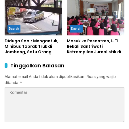
Daerah
Daerah
Diduga Sopir Mengantuk,
Masuk ke Pesantren, IJTI
Minibus Tabrak Truk di
Bekali Santriwati
Jombang, Satu Orang
Ketrampilan Jurnalistik di
Terluka
Ponpes Al Lathifiyah
Tambakberas Jombang
Tinggalkan Balasan
Alamat email Anda tidak akan dipublikasikan.
Ruas yang wajib
ditandai
*