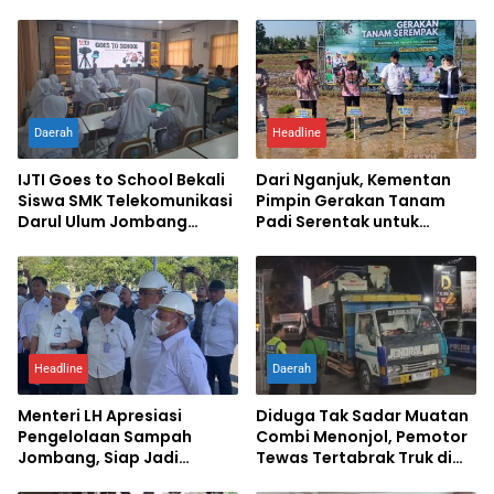
Daerah
Headline
IJTI Goes to School Bekali
Dari Nganjuk, Kementan
Siswa SMK Telekomunikasi
Pimpin Gerakan Tanam
Darul Ulum Jombang
Padi Serentak untuk
Kuasai Jurnalistik Digital
Percepat Swasembada
Pangan
Headline
Daerah
Menteri LH Apresiasi
Diduga Tak Sadar Muatan
Pengelolaan Sampah
Combi Menonjol, Pemotor
Jombang, Siap Jadi
Tewas Tertabrak Truk di
Percontohan Nasional
Jombang