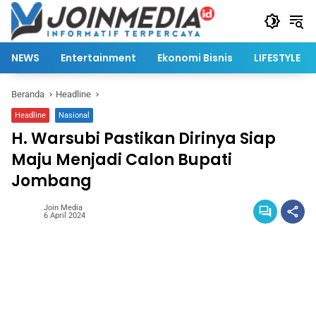
Langsung
ke
konten
NEWS
Entertainment
Ekonomi Bisnis
LIFESTYLE
Beranda
Headline
Headline
Nasional
H. Warsubi Pastikan Dirinya Siap
Maju Menjadi Calon Bupati
Jombang
Join Media
6 April 2024