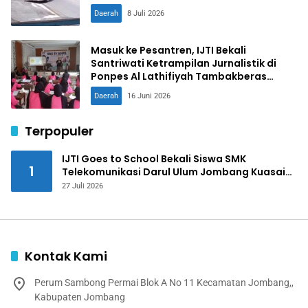
Daerah
8 Juli 2026
Masuk ke Pesantren, IJTI Bekali
Santriwati Ketrampilan Jurnalistik di
Ponpes Al Lathifiyah Tambakberas
Jombang
Daerah
16 Juni 2026
Terpopuler
IJTI Goes to School Bekali Siswa SMK
1
Telekomunikasi Darul Ulum Jombang Kuasai
Jurnalistik Digital
27 Juli 2026
Kontak Kami
Perum Sambong Permai Blok A No 11 Kecamatan Jombang,,
Kabupaten Jombang