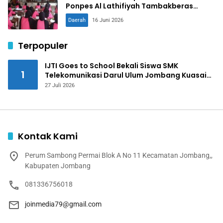
Ponpes Al Lathifiyah Tambakberas
Jombang
Daerah
16 Juni 2026
Terpopuler
IJTI Goes to School Bekali Siswa SMK
1
Telekomunikasi Darul Ulum Jombang Kuasai
Jurnalistik Digital
27 Juli 2026
Kontak Kami
Perum Sambong Permai Blok A No 11 Kecamatan Jombang,,
Kabupaten Jombang
081336756018
joinmedia79@gmail.com