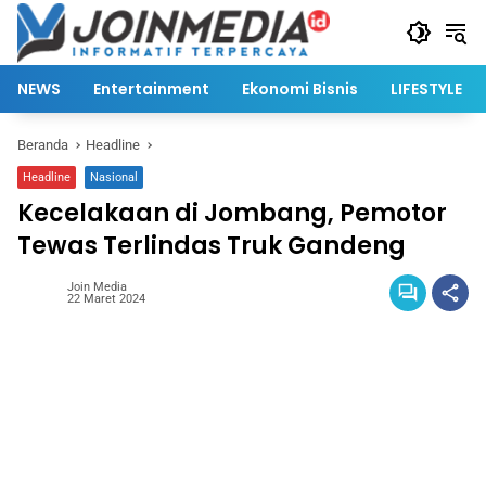
Langsung
ke
konten
NEWS
Entertainment
Ekonomi Bisnis
LIFESTYLE
Beranda
Headline
Headline
Nasional
Kecelakaan di Jombang, Pemotor
Tewas Terlindas Truk Gandeng
Join Media
22 Maret 2024