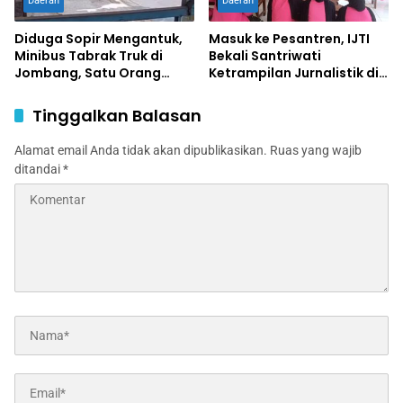
Daerah
Daerah
Diduga Sopir Mengantuk,
Masuk ke Pesantren, IJTI
Minibus Tabrak Truk di
Bekali Santriwati
Jombang, Satu Orang
Ketrampilan Jurnalistik di
Terluka
Ponpes Al Lathifiyah
Tambakberas Jombang
Tinggalkan Balasan
Alamat email Anda tidak akan dipublikasikan.
Ruas yang wajib
ditandai
*