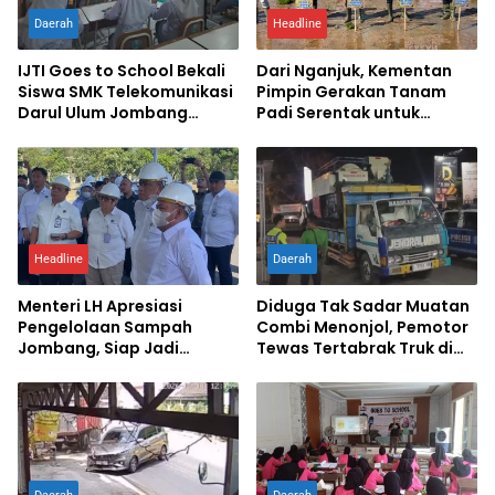
Daerah
Headline
IJTI Goes to School Bekali
Dari Nganjuk, Kementan
Siswa SMK Telekomunikasi
Pimpin Gerakan Tanam
Darul Ulum Jombang
Padi Serentak untuk
Kuasai Jurnalistik Digital
Percepat Swasembada
Pangan
Headline
Daerah
Menteri LH Apresiasi
Diduga Tak Sadar Muatan
Pengelolaan Sampah
Combi Menonjol, Pemotor
Jombang, Siap Jadi
Tewas Tertabrak Truk di
Percontohan Nasional
Jombang