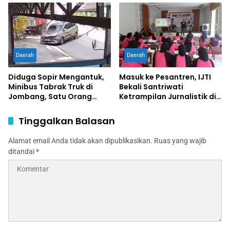
Daerah
Daerah
Diduga Sopir Mengantuk,
Masuk ke Pesantren, IJTI
Minibus Tabrak Truk di
Bekali Santriwati
Jombang, Satu Orang
Ketrampilan Jurnalistik di
Terluka
Ponpes Al Lathifiyah
Tambakberas Jombang
Tinggalkan Balasan
Alamat email Anda tidak akan dipublikasikan.
Ruas yang wajib
ditandai
*