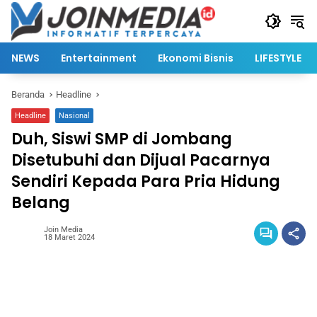
Langsung
ke
konten
NEWS
Entertainment
Ekonomi Bisnis
LIFESTYLE
Beranda
Headline
Headline
Nasional
Duh, Siswi SMP di Jombang
Disetubuhi dan Dijual Pacarnya
Sendiri Kepada Para Pria Hidung
Belang
Join Media
18 Maret 2024