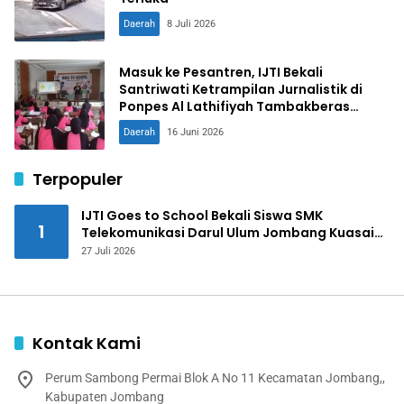
Daerah
8 Juli 2026
Masuk ke Pesantren, IJTI Bekali
Santriwati Ketrampilan Jurnalistik di
Ponpes Al Lathifiyah Tambakberas
Jombang
Daerah
16 Juni 2026
Terpopuler
IJTI Goes to School Bekali Siswa SMK
1
Telekomunikasi Darul Ulum Jombang Kuasai
Jurnalistik Digital
27 Juli 2026
Kontak Kami
Perum Sambong Permai Blok A No 11 Kecamatan Jombang,,
Kabupaten Jombang