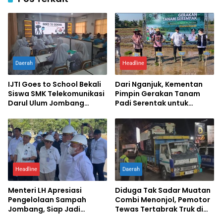
Daerah
Headline
IJTI Goes to School Bekali
Dari Nganjuk, Kementan
Siswa SMK Telekomunikasi
Pimpin Gerakan Tanam
Darul Ulum Jombang
Padi Serentak untuk
Kuasai Jurnalistik Digital
Percepat Swasembada
Pangan
Headline
Daerah
Menteri LH Apresiasi
Diduga Tak Sadar Muatan
Pengelolaan Sampah
Combi Menonjol, Pemotor
Jombang, Siap Jadi
Tewas Tertabrak Truk di
Percontohan Nasional
Jombang