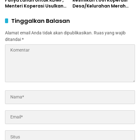
Menteri Koperasi Usulkan
Desa/Kelurahan Merah
Pembangunan KDMP
Putih: Ekonomi Desa Siap
Bertingkat
Jadi Kekuatan Nasional
Tinggalkan Balasan
Alamat email Anda tidak akan dipublikasikan.
Ruas yang wajib
ditandai
*