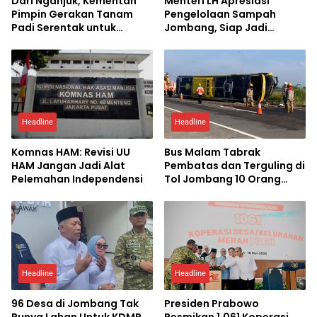
Dari Nganjuk, Kementan
Menteri LH Apresiasi
Pimpin Gerakan Tanam
Pengelolaan Sampah
Padi Serentak untuk
Jombang, Siap Jadi
Percepat Swasembada
Percontohan Nasional
Pangan
Headline
Headline
Komnas HAM: Revisi UU
Bus Malam Tabrak
HAM Jangan Jadi Alat
Pembatas dan Terguling di
Pelemahan Independensi
Tol Jombang 10 Orang
Luka-luka
Headline
Headline
96 Desa di Jombang Tak
Presiden Prabowo
Punya Lahan Untuk KDMP,
Resmikan 1.061 Koperasi