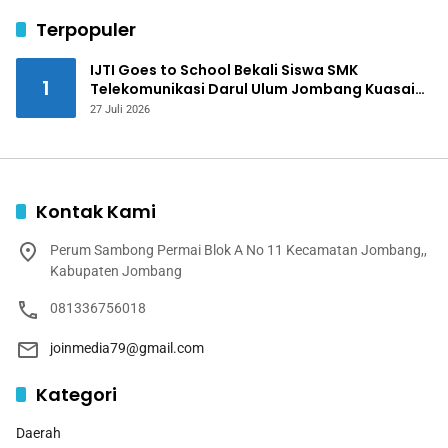
Terpopuler
IJTI Goes to School Bekali Siswa SMK
1
Telekomunikasi Darul Ulum Jombang Kuasai
Jurnalistik Digital
27 Juli 2026
Kontak Kami
Perum Sambong Permai Blok A No 11 Kecamatan Jombang,,
Kabupaten Jombang
081336756018
joinmedia79@gmail.com
Kategori
Daerah