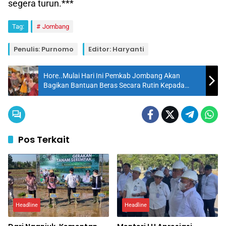
segera turun.***
Tag:
Jombang
Penulis: Purnomo
Editor: Haryanti
Hore..Mulai Hari Ini Pemkab Jombang Akan
Bagikan Bantuan Beras Secara Rutin Kepada
Warga
Pos Terkait
Headline
Headline