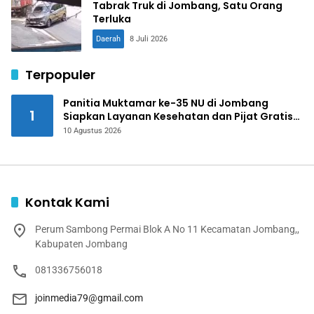
Tabrak Truk di Jombang, Satu Orang
Terluka
Daerah
8 Juli 2026
Terpopuler
Panitia Muktamar ke-35 NU di Jombang
1
Siapkan Layanan Kesehatan dan Pijat Gratis
untuk Peserta
10 Agustus 2026
Kontak Kami
Perum Sambong Permai Blok A No 11 Kecamatan Jombang,,
Kabupaten Jombang
081336756018
joinmedia79@gmail.com