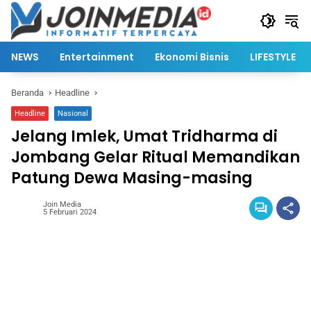
Langsung
ke
konten
NEWS
Entertainment
Ekonomi Bisnis
LIFESTYLE
Beranda
Headline
Headline
Nasional
Jelang Imlek, Umat Tridharma di
Jombang Gelar Ritual Memandikan
Patung Dewa Masing-masing
Join Media
5 Februari 2024