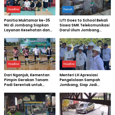
Headline
Daerah
Panitia Muktamar ke-35
IJTI Goes to School Bekali
NU di Jombang Siapkan
Siswa SMK Telekomunikasi
Layanan Kesehatan dan
Darul Ulum Jombang
Pijat Gratis untuk Peserta
Kuasai Jurnalistik Digital
Headline
Headline
Dari Nganjuk, Kementan
Menteri LH Apresiasi
Pimpin Gerakan Tanam
Pengelolaan Sampah
Padi Serentak untuk
Jombang, Siap Jadi
Percepat Swasembada
Percontohan Nasional
Pangan