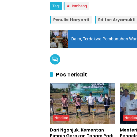
Tag:
Jombang
Penulis: Haryanti
Editor: Aryamukti
Daim, Terdakwa Pembunuhan Wart
Pos Terkait
Headline
Headlin
Dari Nganjuk, Kementan
Menteri
Pimpin Gerakan Tanam Padi
Pengel