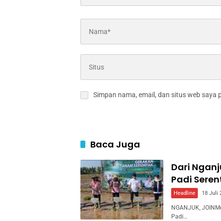
Simpan nama, email, dan situs web saya 
Baca Juga
Dari Ngan
Padi Sere
Headline
18 Juli
NGANJUK, JOINMed
Padi…