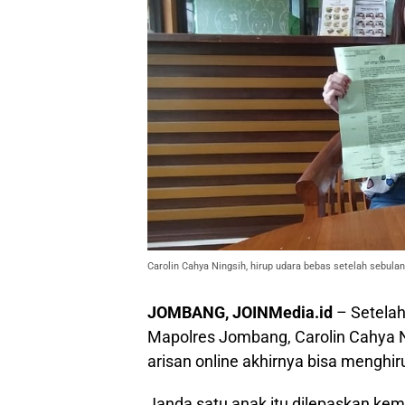
Carolin Cahya Ningsih, hirup udara bebas setelah sebu
JOMBANG, JOINMedia.id
– Setela
Mapolres Jombang, Carolin Cahya N
arisan online akhirnya bisa menghi
Janda satu anak itu dilepaskan kem