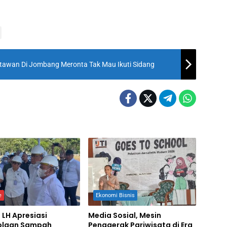
awan Di Jombang Meronta Tak Mau Ikuti Sidang
e
Ekonomi Bisnis
 LH Apresiasi
Media Sosial, Mesin
olaan Sampah
Penggerak Pariwisata di Era