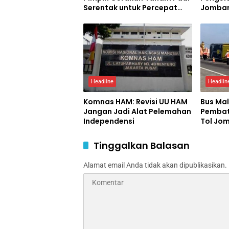
Serentak untuk Percepat
Jomban
Swasembada Pangan
Percon
Headline
Headlin
Komnas HAM: Revisi UU HAM
Bus Ma
Jangan Jadi Alat Pelemahan
Pembat
Independensi
Tol Jo
luka
Tinggalkan Balasan
Alamat email Anda tidak akan dipublikasikan.