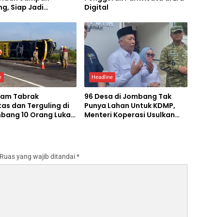
g, Siap Jadi
Digital
tohan Nasional
e
Headline
lam Tabrak
96 Desa di Jombang Tak
as dan Terguling di
Punya Lahan Untuk KDMP,
mbang 10 Orang Luka-
Menteri Koperasi Usulkan
Pembangunan KDMP
Bertingkat
Ruas yang wajib ditandai
*