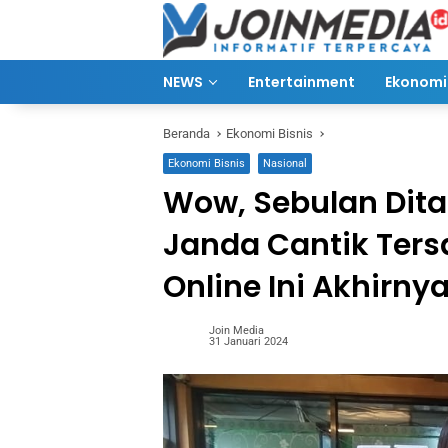
Langsung
ke
konten
NEWS
Entertainment
Ekonomi 
Beranda
Ekonomi Bisnis
Ekonomi Bisnis
Nasional
Wow, Sebulan Dita
Janda Cantik Ters
Online Ini Akhirn
Join Media
31 Januari 2024