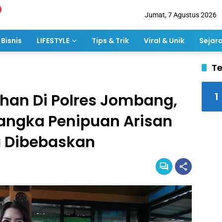
Jumat, 7 Agustus 2026
Bisnis
LIFESTYLE
Tips & Trik
Viral & Unik
Sejar
Te
1
han Di Polres Jombang,
angka Penipuan Arisan
ya Dibebaskan