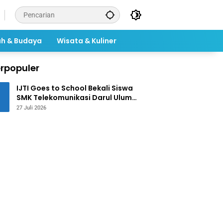
ah & Budaya
Wisata & Kuliner
rpopuler
IJTI Goes to School Bekali Siswa
SMK Telekomunikasi Darul Ulum
Jombang Kuasai Jurnalistik
27 Juli 2026
Digital