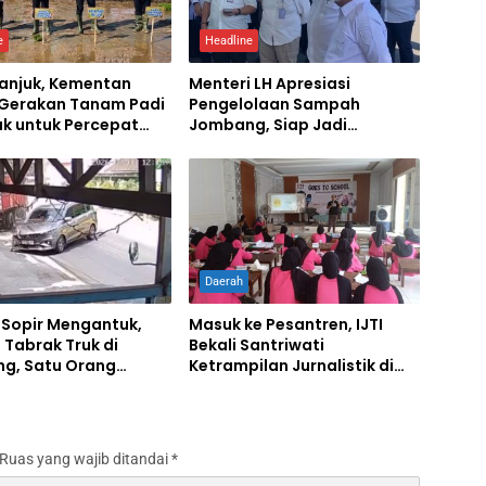
e
Headline
ganjuk, Kementan
Menteri LH Apresiasi
 Gerakan Tanam Padi
Pengelolaan Sampah
ak untuk Percepat
Jombang, Siap Jadi
mbada Pangan
Percontohan Nasional
Daerah
 Sopir Mengantuk,
Masuk ke Pesantren, IJTI
 Tabrak Truk di
Bekali Santriwati
g, Satu Orang
Ketrampilan Jurnalistik di
Ponpes Al Lathifiyah
Tambakberas Jombang
Ruas yang wajib ditandai
*