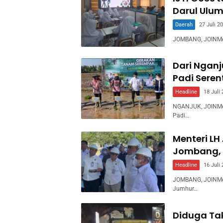
Darul Ulum
Daerah
27 Juli 2
JOMBANG, JOINMedia
Dari Ngan
Padi Sere
Headline
18 Juli
NGANJUK, JOINMed
Padi…
Menteri LH
Jombang, 
Headline
16 Juli
JOMBANG, JOINMed
Jumhur…
Diduga Ta