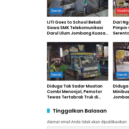
Daerah
Headlin
IJTI Goes to School Bekali
Dari N
Siswa SMK Telekomunikasi
Pimpin
Darul Ulum Jombang Kuasai
Serent
Jurnalistik Digital
Swase
Daerah
Daerah
Diduga Tak Sadar Muatan
Diduga
Combi Menonjol, Pemotor
Minibus
Tewas Tertabrak Truk di
Jomban
Jombang
Terluka
Tinggalkan Balasan
Alamat email Anda tidak akan dipublikasikan.