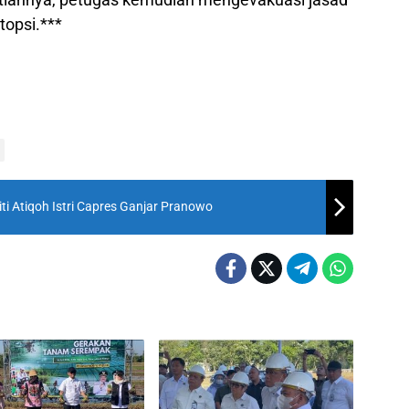
opsi.***
ti Atiqoh Istri Capres Ganjar Pranowo