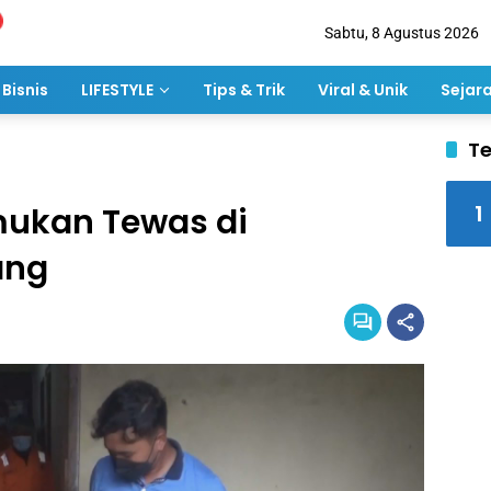
Sabtu, 8 Agustus 2026
Bisnis
LIFESTYLE
Tips & Trik
Viral & Unik
Sejar
Te
1
mukan Tewas di
ang