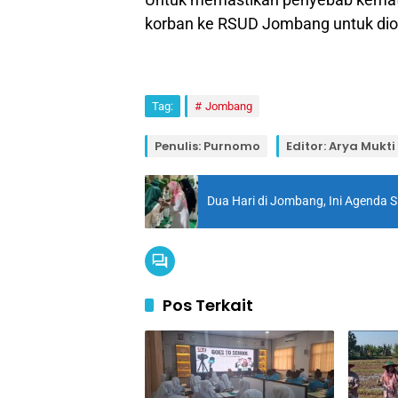
korban ke RSUD Jombang untuk diot
Tag:
Jombang
Penulis: Purnomo
Editor: Arya Mukti
Dua Hari di Jombang, Ini Agenda Si
Pos Terkait