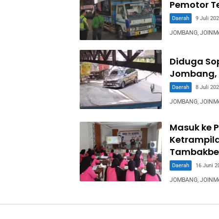
Pemotor T
Daerah
9 Juli 20
JOMBANG, JOINMedi
Diduga Sop
Jombang, 
Daerah
8 Juli 20
JOMBANG, JOINMed
Masuk ke P
Ketrampila
Tambakbe
Daerah
16 Juni 2
JOMBANG, JOINMedia