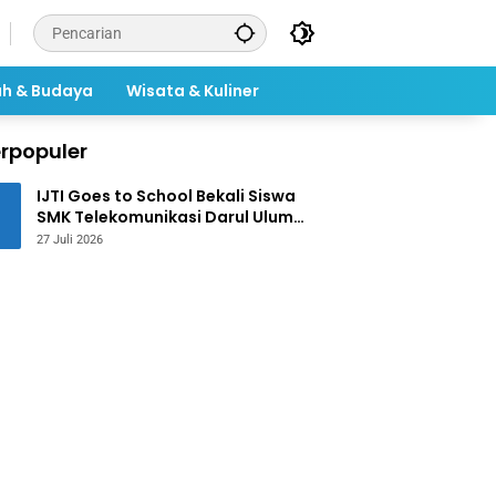
ah & Budaya
Wisata & Kuliner
rpopuler
IJTI Goes to School Bekali Siswa
SMK Telekomunikasi Darul Ulum
Jombang Kuasai Jurnalistik
27 Juli 2026
Digital