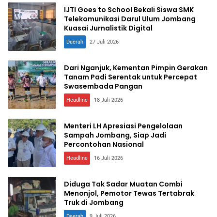
IJTI Goes to School Bekali Siswa SMK
Telekomunikasi Darul Ulum Jombang
Kuasai Jurnalistik Digital
Daerah
27 Juli 2026
Dari Nganjuk, Kementan Pimpin Gerakan
Tanam Padi Serentak untuk Percepat
Swasembada Pangan
Headline
18 Juli 2026
Menteri LH Apresiasi Pengelolaan
Sampah Jombang, Siap Jadi
Percontohan Nasional
Headline
16 Juli 2026
Diduga Tak Sadar Muatan Combi
Menonjol, Pemotor Tewas Tertabrak
Truk di Jombang
Daerah
9 Juli 2026