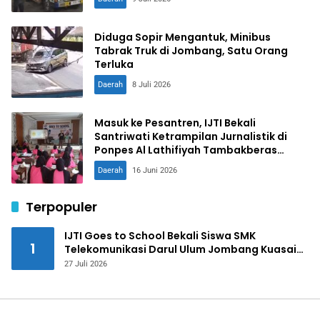
Diduga Sopir Mengantuk, Minibus
Tabrak Truk di Jombang, Satu Orang
Terluka
Daerah
8 Juli 2026
Masuk ke Pesantren, IJTI Bekali
Santriwati Ketrampilan Jurnalistik di
Ponpes Al Lathifiyah Tambakberas
Jombang
Daerah
16 Juni 2026
Terpopuler
IJTI Goes to School Bekali Siswa SMK
1
Telekomunikasi Darul Ulum Jombang Kuasai
Jurnalistik Digital
27 Juli 2026