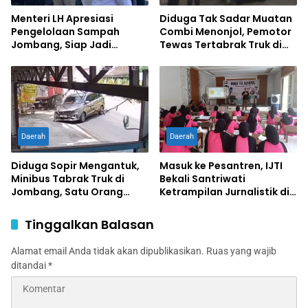
Menteri LH Apresiasi
Diduga Tak Sadar Muatan
Pengelolaan Sampah
Combi Menonjol, Pemotor
Jombang, Siap Jadi
Tewas Tertabrak Truk di
Percontohan Nasional
Jombang
Daerah
Daerah
Diduga Sopir Mengantuk,
Masuk ke Pesantren, IJTI
Minibus Tabrak Truk di
Bekali Santriwati
Jombang, Satu Orang
Ketrampilan Jurnalistik di
Terluka
Ponpes Al Lathifiyah
Tambakberas Jombang
Tinggalkan Balasan
Alamat email Anda tidak akan dipublikasikan.
Ruas yang wajib
ditandai
*