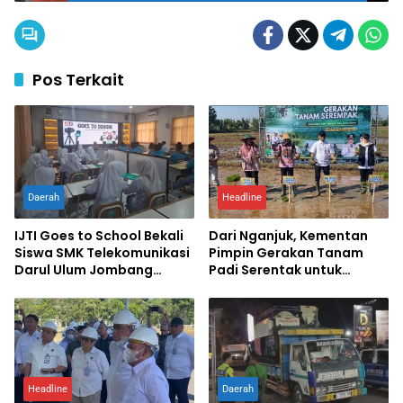
Pos Terkait
Daerah
Headline
IJTI Goes to School Bekali
Dari Nganjuk, Kementan
Siswa SMK Telekomunikasi
Pimpin Gerakan Tanam
Darul Ulum Jombang
Padi Serentak untuk
Kuasai Jurnalistik Digital
Percepat Swasembada
Pangan
Headline
Daerah