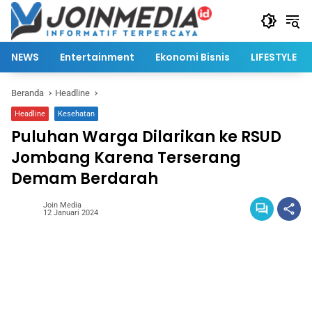
Langsung
ke
konten
NEWS
Entertainment
Ekonomi Bisnis
LIFESTYLE
Beranda
Headline
Headline
Kesehatan
Puluhan Warga Dilarikan ke RSUD
Jombang Karena Terserang
Demam Berdarah
Join Media
12 Januari 2024