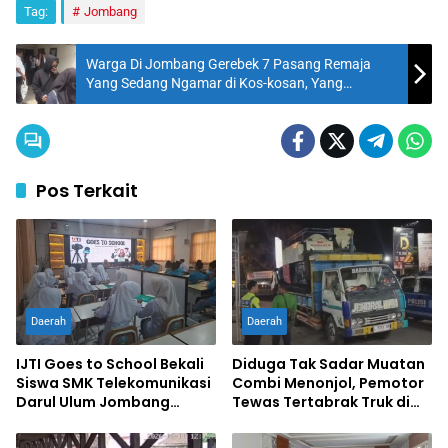
Tag:
Jombang
Warga Di Jombang Gerebek 7 Pasang Remaja
Yang Sedang Ngamar di Kos-kosan, Yang
Sepasang Masih SMP
Pos Terkait
Daerah
Daerah
IJTI Goes to School Bekali
Diduga Tak Sadar Muatan
Siswa SMK Telekomunikasi
Combi Menonjol, Pemotor
Darul Ulum Jombang
Tewas Tertabrak Truk di
Kuasai Jurnalistik Digital
Jombang