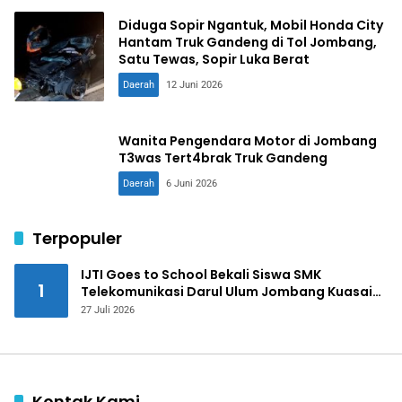
Diduga Sopir Ngantuk, Mobil Honda City
Hantam Truk Gandeng di Tol Jombang,
Satu Tewas, Sopir Luka Berat
Daerah
12 Juni 2026
Wanita Pengendara Motor di Jombang
T3was Tert4brak Truk Gandeng
Daerah
6 Juni 2026
Terpopuler
IJTI Goes to School Bekali Siswa SMK
1
Telekomunikasi Darul Ulum Jombang Kuasai
Jurnalistik Digital
27 Juli 2026
Kontak Kami