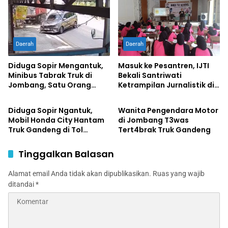
Daerah
Daerah
Diduga Sopir Mengantuk,
Masuk ke Pesantren, IJTI
Minibus Tabrak Truk di
Bekali Santriwati
Jombang, Satu Orang
Ketrampilan Jurnalistik di
Daerah
Daerah
Terluka
Ponpes Al Lathifiyah
Tambakberas Jombang
Diduga Sopir Ngantuk,
Wanita Pengendara Motor
Mobil Honda City Hantam
di Jombang T3was
Truk Gandeng di Tol
Tert4brak Truk Gandeng
Jombang, Satu Tewas,
Sopir Luka Berat
Tinggalkan Balasan
Alamat email Anda tidak akan dipublikasikan.
Ruas yang wajib
ditandai
*