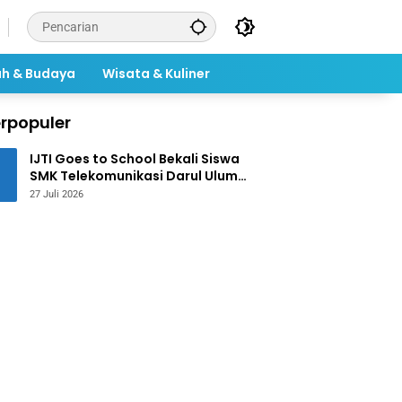
ah & Budaya
Wisata & Kuliner
rpopuler
IJTI Goes to School Bekali Siswa
SMK Telekomunikasi Darul Ulum
Jombang Kuasai Jurnalistik
27 Juli 2026
Digital