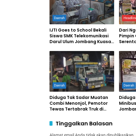
Daerah
Headlin
IJTI Goes to School Bekali
Dari N
Siswa SMK Telekomunikasi
Pimpin
Darul Ulum Jombang Kuasai
Serent
Jurnalistik Digital
Swase
Daerah
Daerah
Diduga Tak Sadar Muatan
Diduga
Combi Menonjol, Pemotor
Minibus
Tewas Tertabrak Truk di
Jomban
Jombang
Terluka
Tinggalkan Balasan
Alamat email Anda tidak akan dipublikasikan.