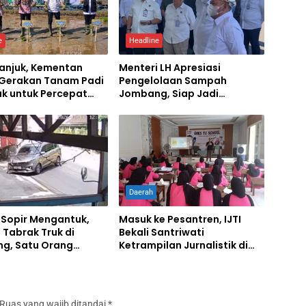
e
Headline
ganjuk, Kementan
Menteri LH Apresiasi
 Gerakan Tanam Padi
Pengelolaan Sampah
ak untuk Percepat
Jombang, Siap Jadi
mbada Pangan
Percontohan Nasional
Daerah
 Sopir Mengantuk,
Masuk ke Pesantren, IJTI
 Tabrak Truk di
Bekali Santriwati
g, Satu Orang
Ketrampilan Jurnalistik di
Ponpes Al Lathifiyah
Tambakberas Jombang
Ruas yang wajib ditandai
*