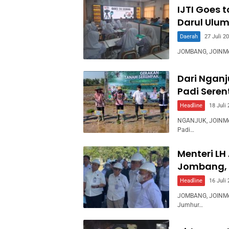
IJTI Goes 
Darul Ulum
Daerah
27 Juli 2
JOMBANG, JOINMedia
Dari Ngan
Padi Sere
Headline
18 Juli
NGANJUK, JOINMed
Padi…
Menteri LH
Jombang, 
Headline
16 Juli
JOMBANG, JOINMed
Jumhur…