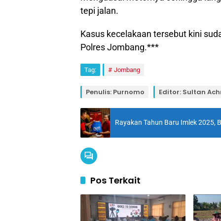
tepi jalan.
Kasus kecelakaan tersebut kini sud
Polres Jombang.***
Tag:
Jombang
Penulis: Purnomo
Editor: Sultan A
Rayakan Tahun Baru Imlek 2025, 
Pos Terkait