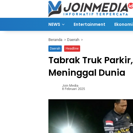
Langsung
ke
konten
NEWS
Entertainment
Ekonomi 
Beranda
Daerah
Daerah
Headline
Tabrak Truk Parkir
Meninggal Dunia
Join Media
8 Februari 2025