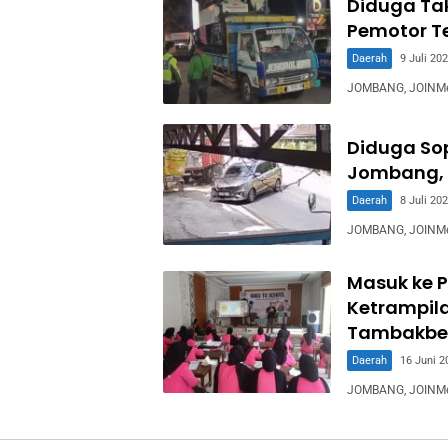
Diduga Ta
Pemotor T
Daerah
9 Juli 20
JOMBANG, JOINMedi
Diduga Sop
Jombang, 
Daerah
8 Juli 20
JOMBANG, JOINMed
Masuk ke P
Ketrampila
Tambakbe
Daerah
16 Juni 2
JOMBANG, JOINMedia