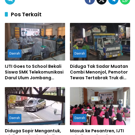
Pos Terkait
Daerah
Daerah
IJTI Goes to School Bekali
Diduga Tak Sadar Muatan
Siswa SMK Telekomunikasi
Combi Menonjol, Pemotor
Darul Ulum Jombang
Tewas Tertabrak Truk di
Kuasai Jurnalistik Digital
Jombang
Daerah
Daerah
Diduga Sopir Mengantuk,
Masuk ke Pesantren, IJTI