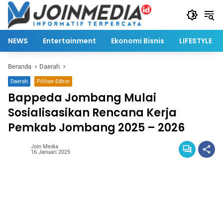
Langsung
ke
konten
NEWS
Entertainment
Ekonomi Bisnis
LIFESTYLE
Beranda
Daerah
Daerah
Pilihan Editor
Bappeda Jombang Mulai
Sosialisasikan Rencana Kerja
Pemkab Jombang 2025 – 2026
Join Media
16 Januari 2025