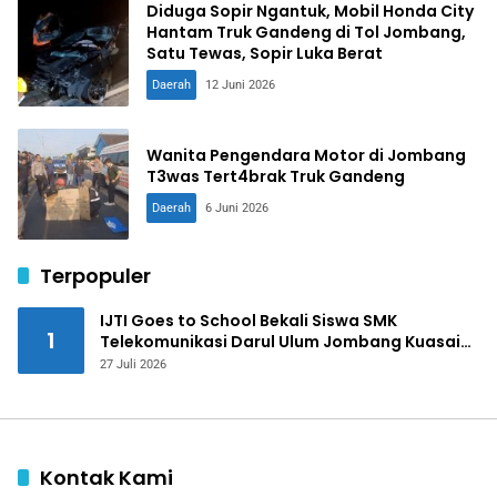
Diduga Sopir Ngantuk, Mobil Honda City
Hantam Truk Gandeng di Tol Jombang,
Satu Tewas, Sopir Luka Berat
Daerah
12 Juni 2026
Wanita Pengendara Motor di Jombang
T3was Tert4brak Truk Gandeng
Daerah
6 Juni 2026
Terpopuler
IJTI Goes to School Bekali Siswa SMK
1
Telekomunikasi Darul Ulum Jombang Kuasai
Jurnalistik Digital
27 Juli 2026
Kontak Kami