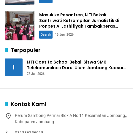
Masuk ke Pesantren, IJTI Bekali
Santriwati Ketrampilan Jurnalistik di
Ponpes Al Lathifiyah Tambakberas
Jombang
Daerah
16 Juni 2026
Terpopuler
IJTI Goes to School Bekali Siswa SMK
1
Telekomunikasi Darul Ulum Jombang Kuasai
Jurnalistik Digital
27 Juli 2026
Kontak Kami
Perum Sambong Permai Blok A No 11 Kecamatan Jombang,,
Kabupaten Jombang
081336756018