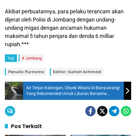
Akibat perbuatannya, para pelaku terancam akan
dijerat oleh Polisi di Jombang dengan undang-
undang migas dengan ancaman hukuman
maksimal 5 tahun penjara dan denda 6 milliar
rupiah.***
Tag:
Jombang
Penulis: Purnomo
Editor: Sultan Achmad
Air Terjun Kalongan, Obyek Wisata Di Banyuwangi
Yang Rekomended Untuk Liburan Bersama
Keluarga, Cek lokasi, Daya Tarik, Fasilitas dan
Harga Tiketnya Di Sini
Pos Terkait