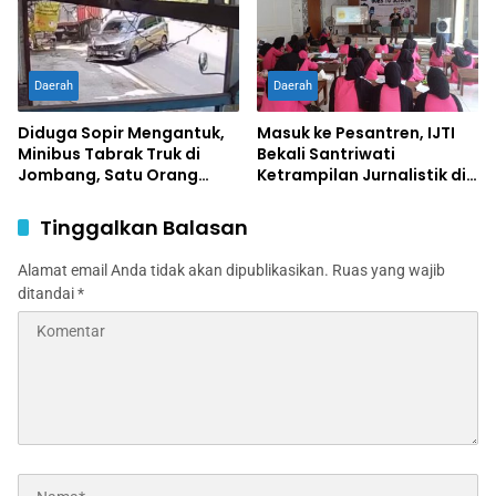
Daerah
Daerah
Diduga Sopir Mengantuk,
Masuk ke Pesantren, IJTI
Minibus Tabrak Truk di
Bekali Santriwati
Jombang, Satu Orang
Ketrampilan Jurnalistik di
Terluka
Ponpes Al Lathifiyah
Tambakberas Jombang
Tinggalkan Balasan
Alamat email Anda tidak akan dipublikasikan.
Ruas yang wajib
ditandai
*