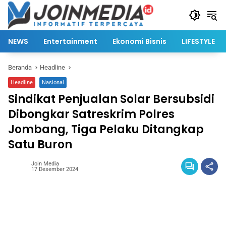
Langsung
ke
konten
NEWS
Entertainment
Ekonomi Bisnis
LIFESTYLE
Beranda
Headline
Headline
Nasional
Sindikat Penjualan Solar Bersubsidi
Dibongkar Satreskrim Polres
Jombang, Tiga Pelaku Ditangkap
Satu Buron
Join Media
17 Desember 2024