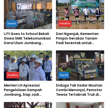
Daerah
Headline
IJTI Goes to School Bekali
Dari Nganjuk, Kementan
Siswa SMK Telekomunikasi
Pimpin Gerakan Tanam
Darul Ulum Jombang
Padi Serentak untuk
Kuasai Jurnalistik Digital
Percepat Swasembada
Pangan
Headline
Daerah
Menteri LH Apresiasi
Diduga Tak Sadar Muatan
Pengelolaan Sampah
Combi Menonjol, Pemotor
Jombang, Siap Jadi
Tewas Tertabrak Truk di
Percontohan Nasional
Jombang