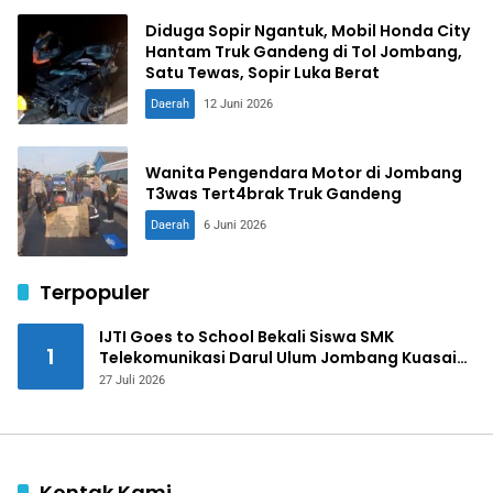
Diduga Sopir Ngantuk, Mobil Honda City
Hantam Truk Gandeng di Tol Jombang,
Satu Tewas, Sopir Luka Berat
Daerah
12 Juni 2026
Wanita Pengendara Motor di Jombang
T3was Tert4brak Truk Gandeng
Daerah
6 Juni 2026
Terpopuler
IJTI Goes to School Bekali Siswa SMK
1
Telekomunikasi Darul Ulum Jombang Kuasai
Jurnalistik Digital
27 Juli 2026
Kontak Kami