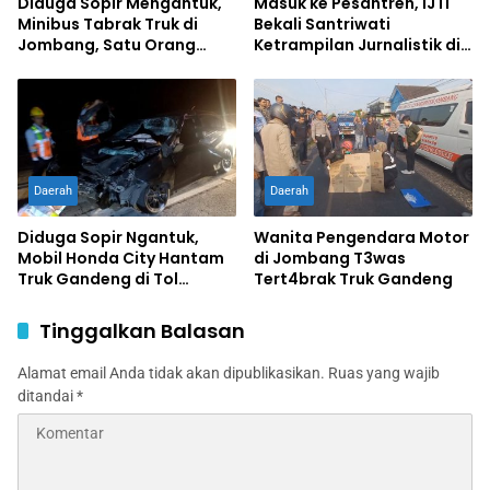
Diduga Sopir Mengantuk,
Masuk ke Pesantren, IJTI
Minibus Tabrak Truk di
Bekali Santriwati
Jombang, Satu Orang
Ketrampilan Jurnalistik di
Terluka
Ponpes Al Lathifiyah
Tambakberas Jombang
Daerah
Daerah
Diduga Sopir Ngantuk,
Wanita Pengendara Motor
Mobil Honda City Hantam
di Jombang T3was
Truk Gandeng di Tol
Tert4brak Truk Gandeng
Jombang, Satu Tewas,
Sopir Luka Berat
Tinggalkan Balasan
Alamat email Anda tidak akan dipublikasikan.
Ruas yang wajib
ditandai
*