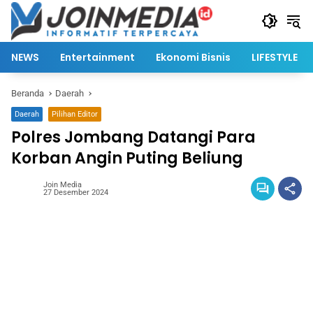
Langsung
ke
konten
NEWS
Entertainment
Ekonomi Bisnis
LIFESTYLE
Beranda
Daerah
Daerah
Pilihan Editor
Polres Jombang Datangi Para
Korban Angin Puting Beliung
Join Media
27 Desember 2024