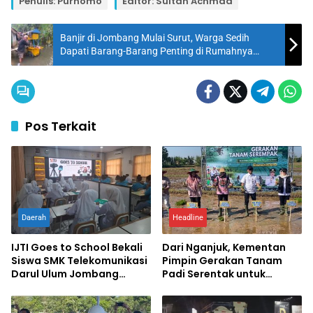
Penulis: Purnomo
Editor: Sultan Achmad
Banjir di Jombang Mulai Surut, Warga Sedih
Dapati Barang-Barang Penting di Rumahnya
Rusak
Pos Terkait
Daerah
Headline
IJTI Goes to School Bekali
Dari Nganjuk, Kementan
Siswa SMK Telekomunikasi
Pimpin Gerakan Tanam
Darul Ulum Jombang
Padi Serentak untuk
Kuasai Jurnalistik Digital
Percepat Swasembada
Pangan