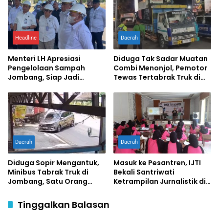
Headline
Daerah
Menteri LH Apresiasi
Diduga Tak Sadar Muatan
Pengelolaan Sampah
Combi Menonjol, Pemotor
Jombang, Siap Jadi
Tewas Tertabrak Truk di
Percontohan Nasional
Jombang
Daerah
Daerah
Diduga Sopir Mengantuk,
Masuk ke Pesantren, IJTI
Minibus Tabrak Truk di
Bekali Santriwati
Jombang, Satu Orang
Ketrampilan Jurnalistik di
Terluka
Ponpes Al Lathifiyah
Tambakberas Jombang
Tinggalkan Balasan