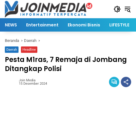
Langsung
ke
konten
NEWS
Entertainment
Ekonomi Bisnis
LIFESTYLE
Beranda
Daerah
Daerah
Headline
Pesta M1ras, 7 Remaja di Jombang
Ditangkap Polisi
Join Media
15 Desember 2024