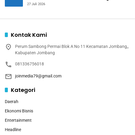
Jurnalistik Digital
27 Juli 2026
Kontak Kami
Perum Sambong Permai Blok A No 11 Kecamatan Jombang,,
Kabupaten Jombang
081336756018
joinmedia79@gmail.com
Kategori
Daerah
Ekonomi Bisnis
Entertainment
Headline