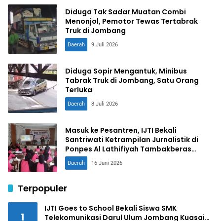
Diduga Tak Sadar Muatan Combi
Menonjol, Pemotor Tewas Tertabrak
Truk di Jombang
Daerah
9 Juli 2026
Diduga Sopir Mengantuk, Minibus
Tabrak Truk di Jombang, Satu Orang
Terluka
Daerah
8 Juli 2026
Masuk ke Pesantren, IJTI Bekali
Santriwati Ketrampilan Jurnalistik di
Ponpes Al Lathifiyah Tambakberas
Jombang
Daerah
16 Juni 2026
Terpopuler
IJTI Goes to School Bekali Siswa SMK
1
Telekomunikasi Darul Ulum Jombang Kuasai