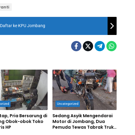
yanti
Daftar ke KPU Jombang
orized
Uncategorized
tap, Pria Bersarung di
Sedang Asyik Mengendarai
g Obok-obok Toko
Motor di Jombang, Dua
is HP
Pemuda Tewas Tabrak Truk
Parkir