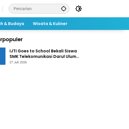
ah & Budaya
Wisata & Kuliner
rpopuler
IJTI Goes to School Bekali Siswa
SMK Telekomunikasi Darul Ulum
Jombang Kuasai Jurnalistik
27 Juli 2026
Digital