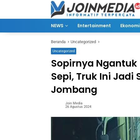
Langsung
ke
konten
NEWS
Entertainment
Ekonomi 
Beranda
Uncategorized
Uncategorized
Sopirnya Ngantuk 
Sepi, Truk Ini Jadi
Jombang
Join Media
26 Agustus 2024