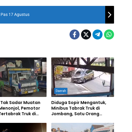
r Pas 17 Agustus
Daerah
 Tak Sadar Muatan
Diduga Sopir Mengantuk,
Menonjol, Pemotor
Minibus Tabrak Truk di
ertabrak Truk di
Jombang, Satu Orang
ng
Terluka