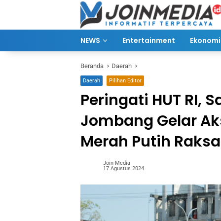
Langsung
ke
konten
NEWS
Entertainment
Ekonomi 
Beranda
Daerah
Daerah
Pilihan Editor
Peringati HUT RI,
Jombang Gelar Ak
Merah Putih Raks
Join Media
17 Agustus 2024