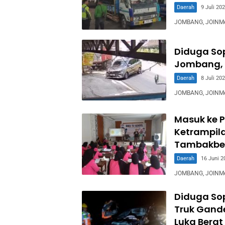
Daerah
9 Juli 20
JOMBANG, JOINMedi
Diduga Sop
Jombang, 
Daerah
8 Juli 20
JOMBANG, JOINMed
Masuk ke P
Ketrampila
Tambakbe
Daerah
16 Juni 2
JOMBANG, JOINMedia
Diduga So
Truk Gande
Luka Berat