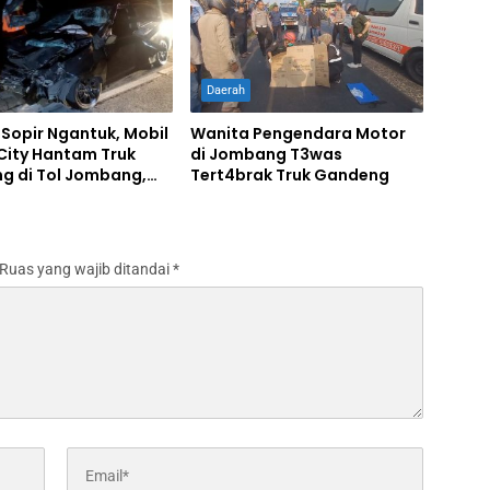
Daerah
Sopir Ngantuk, Mobil
Wanita Pengendara Motor
City Hantam Truk
di Jombang T3was
g di Tol Jombang,
Tert4brak Truk Gandeng
was, Sopir Luka Berat
Ruas yang wajib ditandai
*