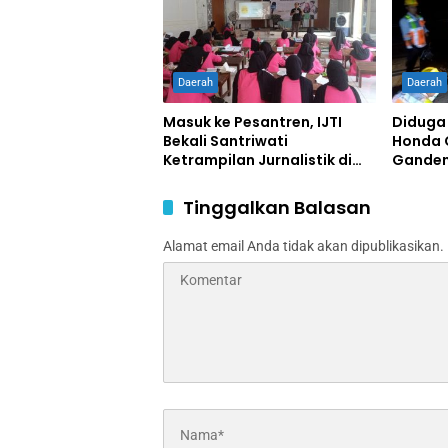
Daerah
Daerah
Masuk ke Pesantren, IJTI
Diduga 
Bekali Santriwati
Honda 
Ketrampilan Jurnalistik di
Ganden
Ponpes Al Lathifiyah
Satu Te
Tambakberas Jombang
Tinggalkan Balasan
Alamat email Anda tidak akan dipublikasikan.