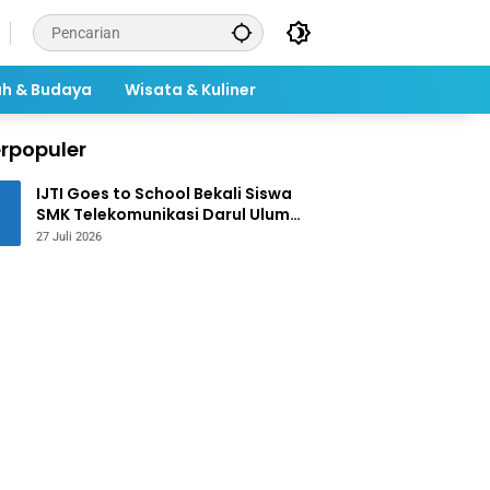
ah & Budaya
Wisata & Kuliner
rpopuler
IJTI Goes to School Bekali Siswa
SMK Telekomunikasi Darul Ulum
Jombang Kuasai Jurnalistik
27 Juli 2026
Digital