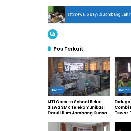
Istimewa, 6 Bayi Di Jombang Lahi
Pos Terkait
Daerah
Daerah
IJTI Goes to School Bekali
Diduga
Siswa SMK Telekomunikasi
Combi 
Darul Ulum Jombang Kuasai
Tewas T
Jurnalistik Digital
Jomba