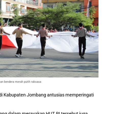
n bendera merah putih raksasa
di Kabupaten Jombang antusias memperingati
ang dalam merayakan HUT RI tersebut juga