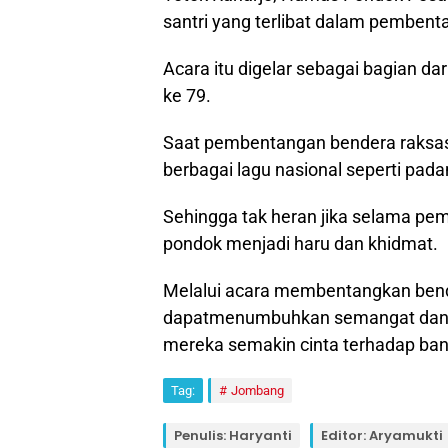
santri yang terlibat dalam pembent
Acara itu digelar sebagai bagian d
ke 79.
Saat pembentangan bendera raksasa
berbagai lagu nasional seperti padam
Sehingga tak heran jika selama pe
pondok menjadi haru dan khidmat.
Melalui acara membentangkan bende
dapatmenumbuhkan semangat dan jiw
mereka semakin cinta terhadap ba
Tag:
Jombang
Penulis: Haryanti
Editor: Aryamukti