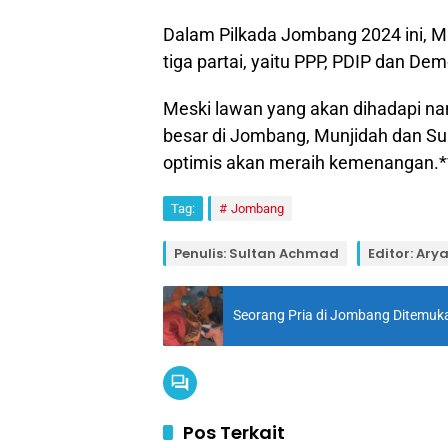
Dalam Pilkada Jombang 2024 ini, 
tiga partai, yaitu PPP, PDIP dan Dem
Meski lawan yang akan dihadapi nan
besar di Jombang, Munjidah dan S
optimis akan meraih kemenangan.*
Tag:
Jombang
Penulis: Sultan Achmad
Editor: Ary
Seorang Pria di Jombang Ditemu
Pos Terkait