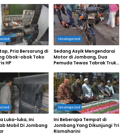
orized
Uncategorized
tap, Pria Bersarung di
Sedang Asyik Mengendarai
g Obok-obok Toko
Motor di Jombang, Dua
is HP
Pemuda Tewas Tabrak Truk
Parkir
orized
Uncategorized
a Luka-luka, Ini
Ini Beberapa Tempat di
ab Mobil Di Jombang
Jombang Yang Dikunjungi Tri
ar
Rismaharini