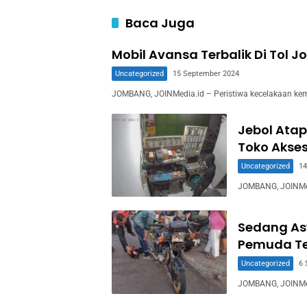
Baca Juga
Mobil Avansa Terbalik Di Tol 
Uncategorized
15 September 2024
JOMBANG, JOINMedia.id – Peristiwa kecelakaan kem
Jebol Atap
Toko Akses
Uncategorized
14
JOMBANG, JOINMedi
Sedang As
Pemuda Te
Uncategorized
6 
JOMBANG, JOINMed