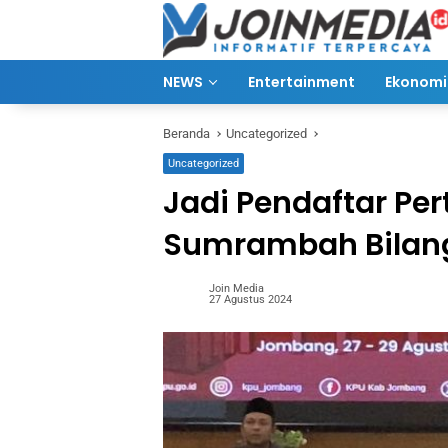
Langsung
ke
konten
NEWS
Entertainment
Ekonomi 
Beranda
Uncategorized
Uncategorized
Jadi Pendaftar Pe
Sumrambah Bilang
Join Media
27 Agustus 2024