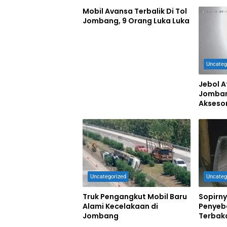
Mobil Avansa Terbalik Di Tol
Jombang, 9 Orang Luka Luka
Uncateg
Jebol A
Jomban
Aksesor
Uncategorized
Uncateg
Truk Pengangkut Mobil Baru
Sopirny
Alami Kecelakaan di
Penyeb
Jombang
Terbak