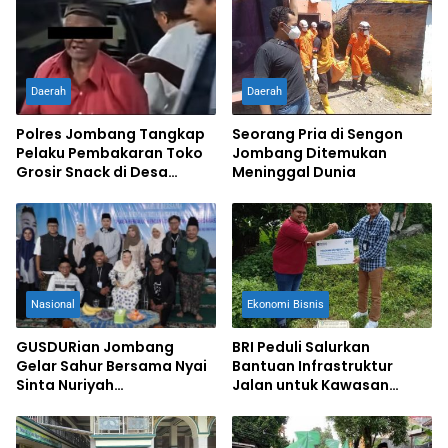
Daerah
Daerah
Polres Jombang Tangkap
Seorang Pria di Sengon
Pelaku Pembakaran Toko
Jombang Ditemukan
Grosir Snack di Desa
Meninggal Dunia
Bandung
Nasional
Ekonomi Bisnis
GUSDURian Jombang
BRI Peduli Salurkan
Gelar Sahur Bersama Nyai
Bantuan Infrastruktur
Sinta Nuriyah
Jalan untuk Kawasan
Abdurrohman Wahid
Agrowisata Desa
Gondangmanis Jombang