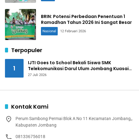
BRIN: Potensi Perbedaan Penentuan 1
Ramadhan Tahun 2026 Ini Sangat Besar
Nasional
12 Februari 2026
Terpopuler
IJTI Goes to School Bekali Siswa SMK
1
Telekomunikasi Darul Ulum Jombang Kuasai
Jurnalistik Digital
27 Juli 2026
Kontak Kami
Perum Sambong Permai Blok A No 11 Kecamatan Jombang,,
Kabupaten Jombang
081336756018