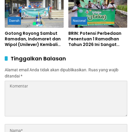
Daerah
Nasional
Gotong Royong Sambut
BRIN: Potensi Perbedaan
Ramadan, Indomaret dan
Penentuan 1 Ramadhan
Wipol (Unilever) Kembali
Tahun 2026 Ini Sangat
Gelar Gerakan Masjid
Besar
Bersih 2026
Tinggalkan Balasan
Alamat email Anda tidak akan dipublikasikan.
Ruas yang wajib
ditandai
*