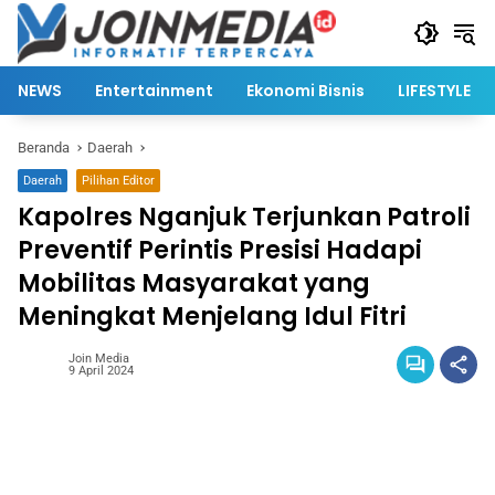
Langsung
ke
konten
NEWS
Entertainment
Ekonomi Bisnis
LIFESTYLE
Beranda
Daerah
Daerah
Pilihan Editor
Kapolres Nganjuk Terjunkan Patroli
Preventif Perintis Presisi Hadapi
Mobilitas Masyarakat yang
Meningkat Menjelang Idul Fitri
Join Media
9 April 2024