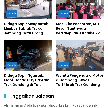
Daerah
Daerah
Diduga Sopir Mengantuk,
Masuk ke Pesantren, IJTI
Minibus Tabrak Truk di
Bekali Santriwati
Jombang, Satu Orang
Ketrampilan Jurnalistik di
Terluka
Ponpes Al Lathifiyah
Tambakberas Jombang
Daerah
Daerah
Diduga Sopir Ngantuk,
Wanita Pengendara Motor
Mobil Honda City Hantam
di Jombang T3was
Truk Gandeng di Tol
Tert4brak Truk Gandeng
Jombang, Satu Tewas,
Sopir Luka Berat
Tinggalkan Balasan
Alamat email Anda tidak akan dipublikasikan.
Ruas yang wajib