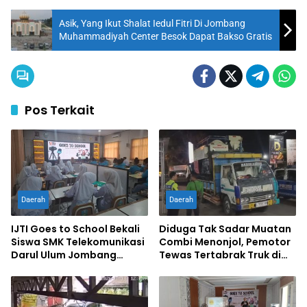
Asik, Yang Ikut Shalat Iedul Fitri Di Jombang
Muhammadiyah Center Besok Dapat Bakso Gratis
Pos Terkait
Daerah
Daerah
IJTI Goes to School Bekali
Diduga Tak Sadar Muatan
Siswa SMK Telekomunikasi
Combi Menonjol, Pemotor
Darul Ulum Jombang
Tewas Tertabrak Truk di
Kuasai Jurnalistik Digital
Jombang