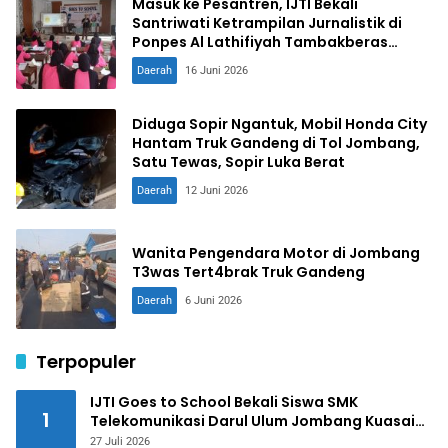
Masuk ke Pesantren, IJTI Bekali
Santriwati Ketrampilan Jurnalistik di
Ponpes Al Lathifiyah Tambakberas
Jombang
Daerah
16 Juni 2026
Diduga Sopir Ngantuk, Mobil Honda City
Hantam Truk Gandeng di Tol Jombang,
Satu Tewas, Sopir Luka Berat
Daerah
12 Juni 2026
Wanita Pengendara Motor di Jombang
T3was Tert4brak Truk Gandeng
Daerah
6 Juni 2026
Terpopuler
IJTI Goes to School Bekali Siswa SMK
1
Telekomunikasi Darul Ulum Jombang Kuasai
Jurnalistik Digital
27 Juli 2026