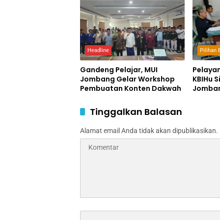
Headline
Pilihan 
Gandeng Pelajar, MUI
Pelayan
Jombang Gelar Workshop
KBIHu S
Pembuatan Konten Dakwah
Jombang
Bagi J
2026
Tinggalkan Balasan
Alamat email Anda tidak akan dipublikasikan.