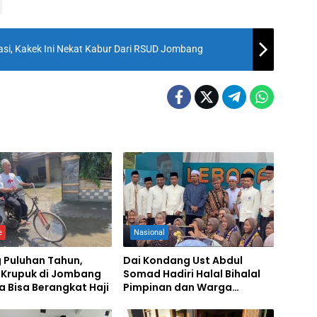
rasi, Kakek Ini Nekat Kabur Dari RSUD Jombang
e
Nasional
 Puluhan Tahun,
Dai Kondang Ust Abdul
l Krupuk di Jombang
Somad Hadiri Halal Bihalal
a Bisa Berangkat Haji
Pimpinan dan Warga
Muhammadiyah di Jombang