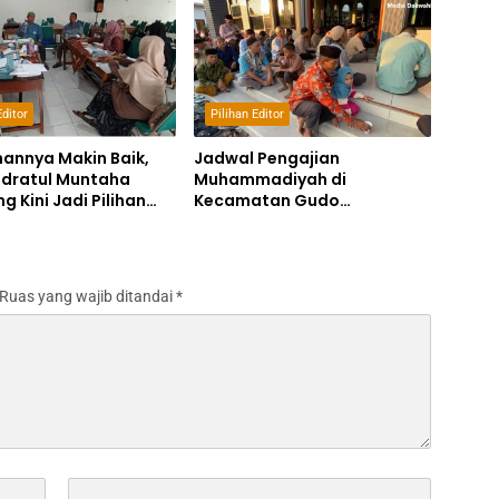
Editor
Pilihan Editor
annya Makin Baik,
Jadwal Pengajian
idratul Muntaha
Muhammadiyah di
 Kini Jadi Pilihan
Kecamatan Gudo
amaah Calon Haji
Kabupaten Jombang,
Lengkap Dengan Contact
Person Panitianya
Ruas yang wajib ditandai
*