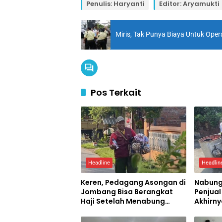
Penulis: Haryanti
Editor: Aryamukti
Miris, Tak Punya Biaya Untuk Ope
Pos Terkait
Headline
Headlin
Keren, Pedagang Asongan di
Nabung
Jombang Bisa Berangkat
Penjua
Haji Setelah Menabung
Akhirny
Puluhan Tahun