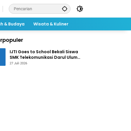
ah & Budaya
Wisata & Kuliner
rpopuler
IJTI Goes to School Bekali Siswa
SMK Telekomunikasi Darul Ulum
Jombang Kuasai Jurnalistik
27 Juli 2026
Digital