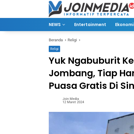
Langsung
ke
konten
NEWS
Entertainment
Ekonomi 
Beranda
Religi
Religi
Yuk Ngabuburit K
Jombang, Tiap Ha
Puasa Gratis Di Sin
Join Media
12 Maret 2024