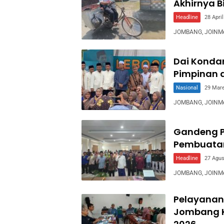
Akhirnya B
Headline
28 Apri
JOMBANG, JOINMedi
Dai Kondan
Pimpinan
Nasional
29 Mare
JOMBANG, JOINMe
Gandeng P
Pembuata
Headline
27 Agus
JOMBANG, JOINMed
Pelayanann
Jombang Ki