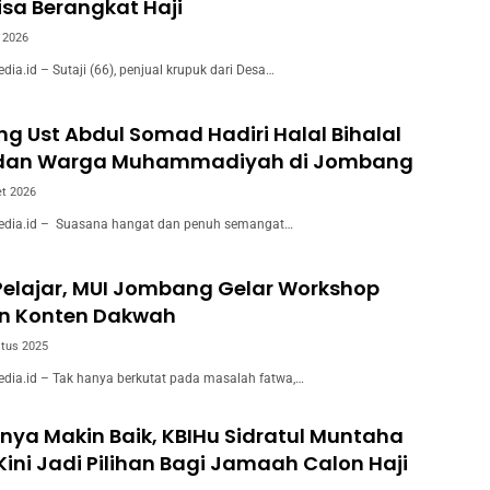
isa Berangkat Haji
l 2026
a.id – Sutaji (66), penjual krupuk dari Desa…
g Ust Abdul Somad Hadiri Halal Bihalal
 dan Warga Muhammadiyah di Jombang
t 2026
dia.id – Suasana hangat dan penuh semangat…
elajar, MUI Jombang Gelar Workshop
n Konten Dakwah
tus 2025
ia.id – Tak hanya berkutat pada masalah fatwa,…
ya Makin Baik, KBIHu Sidratul Muntaha
ni Jadi Pilihan Bagi Jamaah Calon Haji