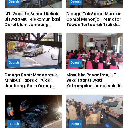
Daerah
Daerah
IJTI Goes to School Bekali
Diduga Tak Sadar Muatan
Siswa SMK Telekomunikasi
Combi Menonjol, Pemotor
Darul Ulum Jombang
Tewas Tertabrak Truk di
Kuasai Jurnalistik Digital
Jombang
Daerah
Daerah
Diduga Sopir Mengantuk,
Masuk ke Pesantren, IJTI
Minibus Tabrak Truk di
Bekali Santriwati
Jombang, Satu Orang
Ketrampilan Jurnalistik di
Terluka
Ponpes Al Lathifiyah
Tambakberas Jombang
Daerah
Daerah