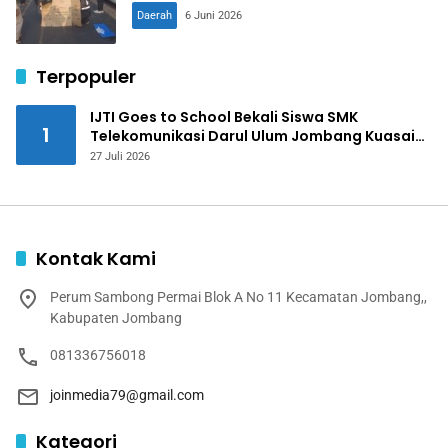
Daerah
6 Juni 2026
Terpopuler
IJTI Goes to School Bekali Siswa SMK
1
Telekomunikasi Darul Ulum Jombang Kuasai
Jurnalistik Digital
27 Juli 2026
Kontak Kami
Perum Sambong Permai Blok A No 11 Kecamatan Jombang,,
Kabupaten Jombang
081336756018
joinmedia79@gmail.com
Kategori