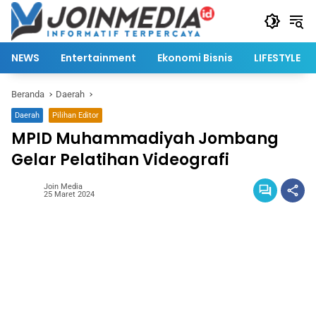
Langsung
ke
konten
NEWS
Entertainment
Ekonomi Bisnis
LIFESTYLE
Beranda
Daerah
Daerah
Pilihan Editor
MPID Muhammadiyah Jombang
Gelar Pelatihan Videografi
Join Media
25 Maret 2024