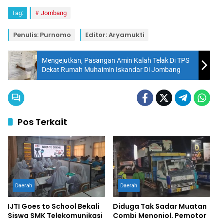
Tag:
Jombang
Penulis: Purnomo
Editor: Aryamukti
Mengejutkan, Pasangan Amin Kalah Telak Di TPS
Dekat Rumah Muhaimin Iskandar Di Jombang
Pos Terkait
Daerah
Daerah
IJTI Goes to School Bekali
Diduga Tak Sadar Muatan
Siswa SMK Telekomunikasi
Combi Menonjol, Pemotor