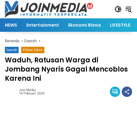
Langsung
ke
konten
NEWS
Entertainment
Ekonomi Bisnis
LIFESTYLE
Beranda
Daerah
Daerah
Pilihan Editor
Waduh, Ratusan Warga di
Jombang Nyaris Gagal Mencoblos
Karena Ini
Join Media
14 Februari 2024