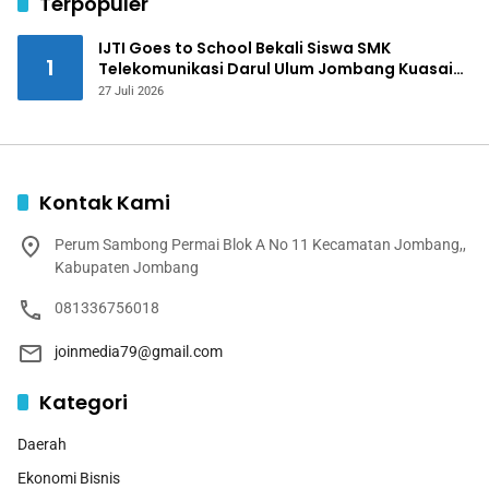
Terpopuler
IJTI Goes to School Bekali Siswa SMK
1
Telekomunikasi Darul Ulum Jombang Kuasai
Jurnalistik Digital
27 Juli 2026
Kontak Kami
Perum Sambong Permai Blok A No 11 Kecamatan Jombang,,
Kabupaten Jombang
081336756018
joinmedia79@gmail.com
Kategori
Daerah
Ekonomi Bisnis