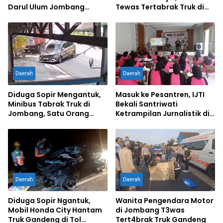
Darul Ulum Jombang
Tewas Tertabrak Truk di
Kuasai Jurnalistik Digital
Jombang
Daerah
Daerah
Diduga Sopir Mengantuk,
Masuk ke Pesantren, IJTI
Minibus Tabrak Truk di
Bekali Santriwati
Jombang, Satu Orang
Ketrampilan Jurnalistik di
Terluka
Ponpes Al Lathifiyah
Tambakberas Jombang
Daerah
Daerah
Diduga Sopir Ngantuk,
Wanita Pengendara Motor
Mobil Honda City Hantam
di Jombang T3was
Truk Gandeng di Tol
Tert4brak Truk Gandeng