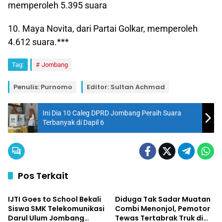
memperoleh 5.395 suara
10. Maya Novita, dari Partai Golkar, memperoleh
4.612 suara.***
Tag:
Jombang
Penulis: Purnomo
Editor: Sultan Achmad
Ini Dia 10 Caleg DPRD Jombang Peraih Suara
Terbanyak di Dapil 6
Pos Terkait
Daerah
Daerah
IJTI Goes to School Bekali
Diduga Tak Sadar Muatan
Siswa SMK Telekomunikasi
Combi Menonjol, Pemotor
Darul Ulum Jombang
Tewas Tertabrak Truk di
Daerah
Daerah