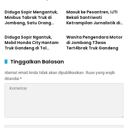
Kuasai Jurnalistik Digital
Jombang
Diduga Sopir Mengantuk,
Masuk ke Pesantren, IJTI
Minibus Tabrak Truk di
Bekali Santriwati
Jombang, Satu Orang
Ketrampilan Jurnalistik di
Daerah
Daerah
Terluka
Ponpes Al Lathifiyah
Tambakberas Jombang
Diduga Sopir Ngantuk,
Wanita Pengendara Motor
Mobil Honda City Hantam
di Jombang T3was
Truk Gandeng di Tol
Tert4brak Truk Gandeng
Jombang, Satu Tewas,
Sopir Luka Berat
Tinggalkan Balasan
Alamat email Anda tidak akan dipublikasikan.
Ruas yang wajib
ditandai
*