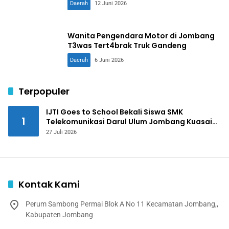
Daerah
12 Juni 2026
Wanita Pengendara Motor di Jombang
T3was Tert4brak Truk Gandeng
Daerah
6 Juni 2026
Terpopuler
IJTI Goes to School Bekali Siswa SMK
1
Telekomunikasi Darul Ulum Jombang Kuasai
Jurnalistik Digital
27 Juli 2026
Kontak Kami
Perum Sambong Permai Blok A No 11 Kecamatan Jombang,,
Kabupaten Jombang