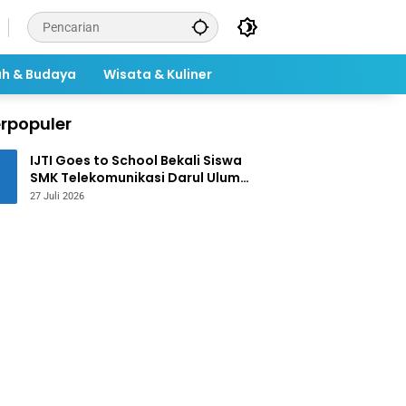
ah & Budaya
Wisata & Kuliner
rpopuler
IJTI Goes to School Bekali Siswa
SMK Telekomunikasi Darul Ulum
Jombang Kuasai Jurnalistik
27 Juli 2026
Digital