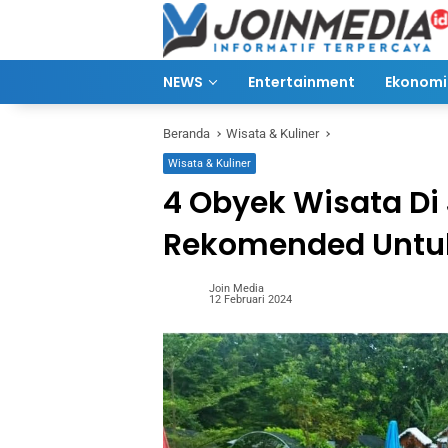
Langsung
ke
konten
NEWS
Entertainment
Ekonomi 
Beranda
Wisata & Kuliner
Wisata & Kuliner
4 Obyek Wisata Di
Rekomended Untu
Join Media
12 Februari 2024