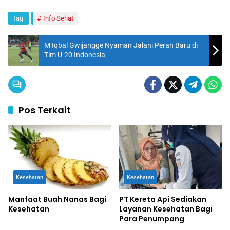
Tag:
Info Sehat
M Iqbal Gwijangge Nyaman Jalani Peran Baru di
Tim U-20 Indonesia
Pos Terkait
Kesehatan
Kesehatan
Manfaat Buah Nanas Bagi
PT Kereta Api Sediakan
Kesehatan
Layanan Kesehatan Bagi
Para Penumpang