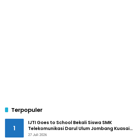
Terpopuler
IJTI Goes to School Bekali Siswa SMK
1
Telekomunikasi Darul Ulum Jombang Kuasai
Jurnalistik Digital
27 Juli 2026