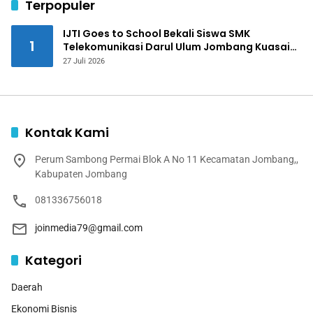
Terpopuler
IJTI Goes to School Bekali Siswa SMK
1
Telekomunikasi Darul Ulum Jombang Kuasai
Jurnalistik Digital
27 Juli 2026
Kontak Kami
Perum Sambong Permai Blok A No 11 Kecamatan Jombang,,
Kabupaten Jombang
081336756018
joinmedia79@gmail.com
Kategori
Daerah
Ekonomi Bisnis