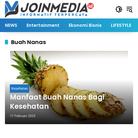
Langsung
ke
konten
NEWS
Entertainment
Ekonomi Bisnis
LIFESTYLE
Buah Nanas
Kesehatan
Manfaat Buah Nanas Bagi
Kesehatan
17 Februari 2025